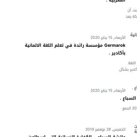
المغربية .
يد، أن
كة يعد
الأربعاء, 15 يناير 2020
Germarok مؤسسة رائدة في تعلم اللغة الالمانية
بأكادير .
 تعليم اللغة
كادير بشكل
الأربعاء, 15 يناير 2020
لسباع .
النهار24 : حسن بنهر . انعقد يومه النلاثاء 14 يناير 2020 الجمع
الخميس, 28 نوفمبر 2019