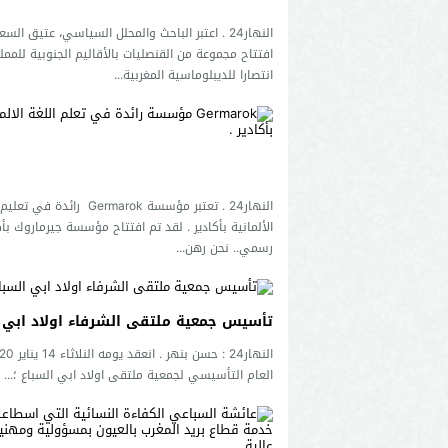
النهار24 . اعتبر الباحث والمحلل السياسي، عتيق السع
افتتاح مجموعة من القنصليات بالأقاليم الجنوبية للممل
انتصارا للديبلوماسية المغربية...
النهار24 . تعتبر مؤسسة Germarok رائدة في
الألمانية بأكادير . لقد تم افتتاح مؤسسة جيرماروك بأ
رسمي.. نحن رهن...
تأسيس جمعية ملتقى الشرفاء اولاد ابي ا
العام التأسيسي لجمعية ملتقى اولاد ابي السباع ؛...