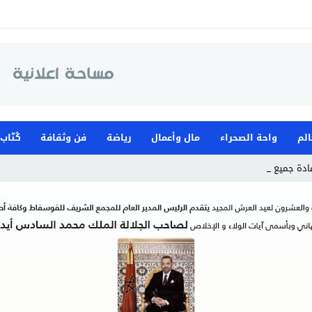
الم
واحة الصحراء
مال وأعمال
رياضة
فن وثقافة
كُتّاب
دة جميع الوافدي _