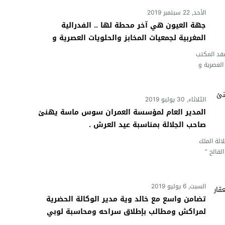
الأحد, 22 سبتمبر 2019
جهة العيون هي آخر محطة لها .. الفدرالية
المغربية لجمعيات المخابز والحلويات العصرية و
التقليدية تخرج بمشروع جديد يسعى إلى هيكلة
 عقد المكتب
القطاع .
العصرية و
الثلاثاء, 30 يوليو 2019
المدير العام لمؤسسة العمران سوس ماسة يهنئ
صاحب الجلالة بمناسبة عيد العرش .
جلالة الملك
فالح ”
السبت, 6 يوليو 2019
تضامن واسع مع خالد وية مدير الوكالة الحضرية
لمراكش ومطالب بإطلاق سراحه ومحاسبة لوبي
العقار بمراكش .