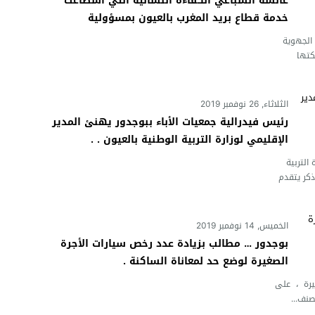
عائشة السباعي الكفاءة النسائية التي اسطاعت
خدمة قطاع بريد المغرب بالعيون بمسؤولية
ومهنية عالية .
ة الجهوية
كتها
الثلاثاء, 26 نوفمبر 2019
رئيس فيدرالية جمعيات الأباء ببوجدور يهنئ المدير
الإقليمي لوزارة التربية الوطنية بالعيون . .
ة التربية
ذكر يتقدم
الخميس, 14 نوفمبر 2019
بوجدور … مطالب بزيادة عدد رخص سيارات الأجرة
الصغيرة لوضع حد لمعاناة الساكنة .
قصيرة ، على
نف...