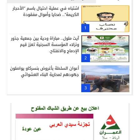
اشتباه في عملية احتيال باسم “الأحجار
الكريمة”.. ضحايا وأموال مفقودة
1
آيت ملول.. مباراة ودية بين جمعية جذور
ونزلاء المؤسسة السجنية تعزز قيم
الإدماج والانفتاح.
2
أعوان السلطة بأغروض بنسركاو يواصلون
جهودهم لمحاربة البناء العشوائي
3