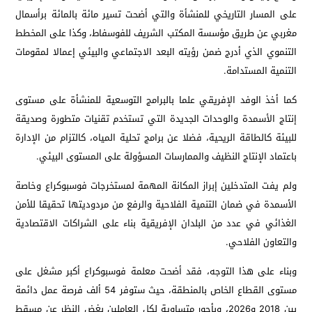
على المسار التاريخي للمنشأة والتي أضحت تسير مائة بالمائة برأسمال
مغربي عن طريق مؤسسة المكتب الشريف للفوسفاط، وكذا على المخطط
التنموي الذي أدرج ضمن رؤيته البعد الاجتماعي والبيئي إعمالا لمقومات
التنمية المستدامة.
كما أخذ الوفد الإفريقي علما بالبرامج التوسعية للمنشأة على مستوى
إنتاج الأسمدة والوحدات الجديدة التي تستخدم تقنيات متطورة وصديقة
للبيئة كالطاقة الريحية، فضلا عن برامج تحلية المياه، كالتزام من الإدارة
باعتماد الإنتاج النظيف والممارسات المسؤولة على المستوى البيئي.
ولم يفت المتدخلين إبراز المكانة المهمة لمستخرجات فوسبوكراع وخاصة
الأسمدة في ضمان التنمية الفلاحية والرفع من مردوديتها تحقيقا للأمن
الغذائي في عدد من البلدان الإفريقية بناء على الشراكات الاقتصادية
والتعاون الفلاحي.
وبناء على هذا التوجه، فقد أضحت معلمة فوسبوكراع أكبر مشغل على
مستوى القطاع الخاص بالمنطقة، حيث ستوفر 54 ألف فرصة عمل دائمة
بين 2018 و2026، وبأجور متساوية لكل العاملين بغض النظر عن مسقط