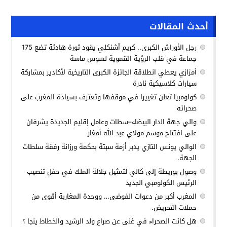
أحدث المقالات
رجل الأوراش الكبرى.. كريم أشنكلي يقود ثورة هادئة تضع 175
جماعة في قلب الرؤية التنموية لسوس ماسة
أمزازي يعطي انطلاقة الجائزة الكبرى التاريخية لأكادير بمشاركة
سيارات كلاسيكية نادرة
كولومبيا تعلن تغييرا في موقفها وتعترف بسيادة المغرب على
صحرائه
والي جهة الدار البيضاء–سطات وعامل إقليم الجديدة يشرفان
على افتتاح موسم مولاي عبد الله أمغار
الوالي يونس التازي يدبر أزمة سبتة بحكمة ورزانة رفقة سلطات
الجهة.
وصول بوريطة إلى كالي لتمثيل جلالة الملك في حفل تنصيب
الرئيس الكولومبي الجديد
المغرب أكبر من دعوات الفوضى… ووحدة المغاربة أقوى من
حملات التحريض.
هل كانت الصحراء في غنى عن صراع ولد الرشيد والخطاط ينجا ؟