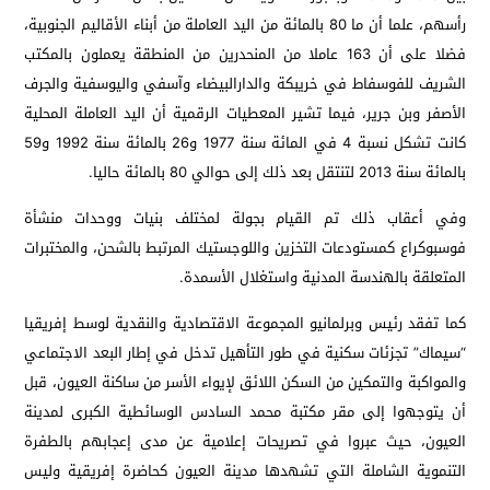
رأسهم، علما أن ما 80 بالمائة من اليد العاملة من أبناء الأقاليم الجنوبية،
فضلا على أن 163 عاملا من المنحدرين من المنطقة يعملون بالمكتب
الشريف للفوسفاط في خريبكة والدارالبيضاء وآسفي واليوسفية والجرف
الأصفر وبن جرير، فيما تشير المعطيات الرقمية أن اليد العاملة المحلية
كانت تشكل نسبة 4 في المائة سنة 1977 و26 بالمائة سنة 1992 و59
بالمائة سنة 2013 لتنتقل بعد ذلك إلى حوالي 80 بالمائة حاليا.
وفي أعقاب ذلك تم القيام بجولة لمختلف بنيات ووحدات منشأة
فوسبوكراع كمستودعات التخزين واللوجستيك المرتبط بالشحن، والمختبرات
المتعلقة بالهندسة المدنية واستغلال الأسمدة.
كما تفقد رئيس وبرلمانيو المجموعة الاقتصادية والنقدية لوسط إفريقيا
“سيماك” تجزئات سكنية في طور التأهيل تدخل في إطار البعد الاجتماعي
والمواكبة والتمكين من السكن اللائق لإيواء الأسر من ساكنة العيون، قبل
أن يتوجهوا إلى مقر مكتبة محمد السادس الوسائطية الكبرى لمدينة
العيون، حيث عبروا في تصريحات إعلامية عن مدى إعجابهم بالطفرة
التنموية الشاملة التي تشهدها مدينة العيون كحاضرة إفريقية وليس