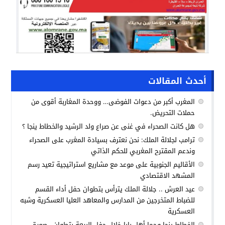
أحدث المقالات
المغرب أكبر من دعوات الفوضى… ووحدة المغاربة أقوى من
حملات التحريض.
هل كانت الصحراء في غنى عن صراع ولد الرشيد والخطاط ينجا ؟
ترامب لجلالة الملك: نحن نعترف بسيادة المغرب على الصحراء
وندعم المقترح المغربي للحكم الذاتي
الأقاليم الجنوبية على موعد مع مشاريع استراتيجية تعيد رسم
المشهد الاقتصادي
عيد العرش .. جلالة الملك يترأس بتطوان حفل أداء القسم
للضباط المتخرجين من المدارس والمعاهد العليا العسكرية وشبه
العسكرية
الخطاط ينجا وحما أهل بابا خلال حفل البيعة بتطوان.. صورة