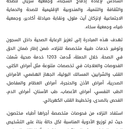
السادس لإعادة إدماج السجناء، وجمعية شريان للصحة
والثقافة والتنمية، والمندوبية الإقليمية للصحة والحماية
الاجتماعية لإنزكان آيت ملول، ونقابة صيادلة أكادير، وجمعية
ضياء، وجمعية سخاء.
تهدف هذه المبادرة إلى تعزيز الرعاية الصحية داخل السجون
وتوفير خدمات طبية متخصصة للنزلاء، ضمن إطار ضمان الحق
في الصحة. خلال الحملة، قُدمت 1203 خدمة صحية شملت
الفحوصات والعلاجات في تخصصات متنوعة مثل أمراض الكلى،
القلب والشرايين، المسالك البولية، الجهاز الهضمي، الأمراض
الصدرية، أمراض الأذن والحنجرة، أمراض العظام والمفاصل،
الطب النفسي، أمراض الأعصاب، طب الأسنان، أمراض الدم،
الفحص بالصدى، وتخطيط القلب الكهربائي.
استفاد النزلاء من فحوصات متخصصة أجراها أطباء مختصون،
حيث تم توزيع الأدوية المناسبة لكل حالة بناءً على التشخيص