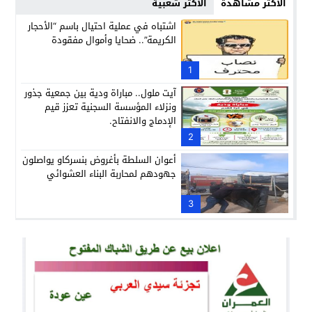
الأكثر مشاهدة
الأكثر شعبية
اشتباه في عملية احتيال باسم “الأحجار
الكريمة”.. ضحايا وأموال مفقودة
1
آيت ملول.. مباراة ودية بين جمعية جذور
ونزلاء المؤسسة السجنية تعزز قيم
الإدماج والانفتاح.
2
أعوان السلطة بأغروض بنسركاو يواصلون
جهودهم لمحاربة البناء العشوائي
3