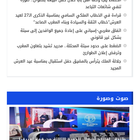
تنفي شائعات التباعد
قراءة في الخطاب الملكي السامي بمناسبة الذكرى الـ27 لعيد
العرش”خطاب الثقة والسيادة وبناء المغرب الصاعد”
اتفاق مغربي-إسباني على إعادة جميع الوافدين إلى سبتة
بشكل غير قانوني
الضغط على حدود سبتة المحتلة.. مدريد تشيد بتعاون المغرب
وترفض إعلان الطوارئ
جلالة الملك يترأس بالمضيق حفل استقبال بمناسبة عيد العرش
المجيد
صوت وصورة
طنجة ..افتتاح أشغال الدورة الثالثة من قمة إفريقيا