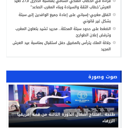
قراءة في الخطاب الملكي السامي بمناسبة الذكرى الـ27 لعيد
العرش”خطاب الثقة والسيادة وبناء المغرب الصاعد”
اتفاق مغربي-إسباني على إعادة جميع الوافدين إلى سبتة
بشكل غير قانوني
الضغط على حدود سبتة المحتلة.. مدريد تشيد بتعاون المغرب
وترفض إعلان الطوارئ
جلالة الملك يترأس بالمضيق حفل استقبال بمناسبة عيد العرش
المجيد
صوت وصورة
طنجة ..افتتاح أشغال الدورة الثالثة من قمة إفريقيا
الزرقاء