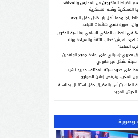
م للضباط المتخرجين من المدارس والمعاهد
يا العسكرية وشبه العسكرية
اط ينجا وحما أهل بابا خلال حفل البيعة
ان.. صورة تنفي شائعات التباعد
ة في الخطاب الملكي السامي بمناسبة الذكرى
الـ27 لعيد العرش”خطاب الثقة والسيادة وبناء
رب الصاعد”
ق مغربي-إسباني على إعادة جميع الوافدين
سبتة بشكل غير قانوني
ط على حدود سبتة المحتلة.. مدريد تشيد
ون المغرب وترفض إعلان الطوارئ
ة الملك يترأس بالمضيق حفل استقبال بمناسبة
العرش المجيد
وصورة