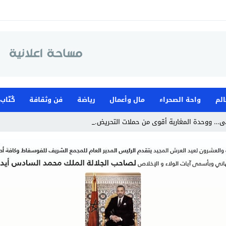
الم
واحة الصحراء
مال وأعمال
رياضة
فن وثقافة
كُتّاب
ى… ووحدة المغاربة أقوى من حملات التحريض.