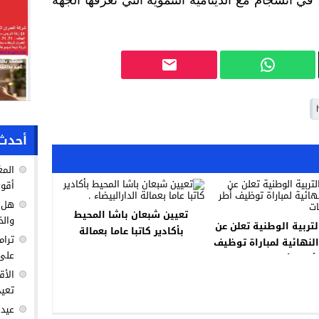
ي انسجام مع الدينامية التنموية التي تعرفها الجهة
أحدث 
المغ
أقوى
هل ك
تعيين شبعان باشا المحيط
والخ
لتربية الوطنية تعلن عن
بأكادير كاتبا عاما بعمالة
ترام
 النهائية لمباراة توظيف
الدارالبيضاء .
على 
أطر الأكاديميات
الأق
تعيد
عيد 