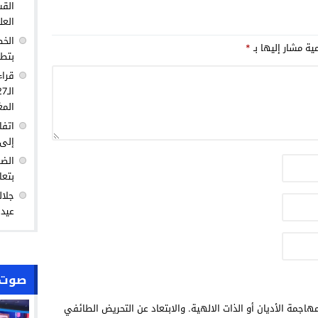
القس
العل
الخط
مية مشار إليها بـ
*
بتطو
قراء
المغ
اتفا
إلى 
الضغ
بتعا
جلال
عيد 
صوت 
هاجمة الأديان أو الذات الالهية. والابتعاد عن التحريض الطائفي