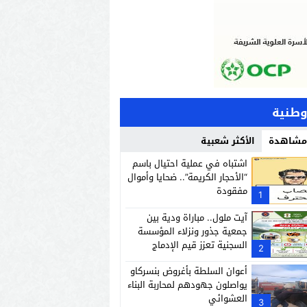
وطنية
 مشاهدة
الأكثر شعبية
اشتباه في عملية احتيال باسم
“الأحجار الكريمة”.. ضحايا وأموال
مفقودة
1
آيت ملول.. مباراة ودية بين
جمعية جذور ونزلاء المؤسسة
السجنية تعزز قيم الإدماج
2
والانفتاح.
أعوان السلطة بأغروض بنسركاو
يواصلون جهودهم لمحاربة البناء
العشوائي
3