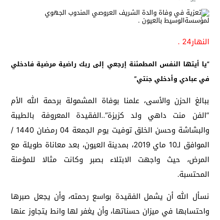
النهار24 .
“يا أيتها النفس المطمئنة إرجعي إلى ربك راضية مرضية فادخلي
في عبادي وأدخلي جنتي”
ببالغ الحزن والأسى، علمنا بوفاة المشمولة برحمة الله الأم
“الفن منت داهي ولد كزيزة”..الفقيدة المعروفة بالطيبة
والبشاشة وحسن الخلق توفيت يوم الجمعة 04 رمضان 1440 /
الموافق لـ10 ماي 2019، بمدينة العيون، بعد معاناة طويلة مع
المرض، حيث واجهت الابتلاء بصبر وكانت مثالا للمؤمنة
المحتسبة.
نسأل الله أن يشمل الفقيدة بواسع رحمته، وأن يجعل صبرها
واحتسابها في ميزان حسناتها، وأن يغفر لها وانط يتجاوز عنها