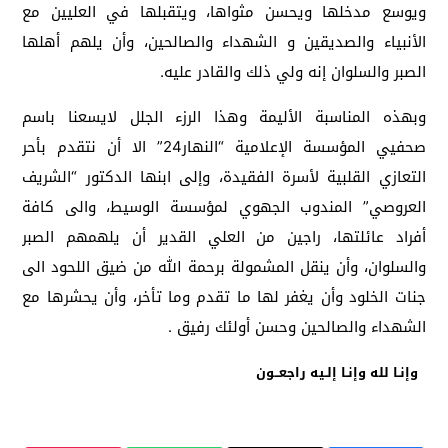
ويوسع مدخلها ويحسن مثواها، ويتقبلها في العليين مع
الأنبياء والصديقين و الشهداء والصالحين، وأن يلهم أهلها
الصبر والسلوان إنه ولي ذلك والقادر عليه.
وبهذه المناسبة الأليمة وهذا الرزء الجلل لايسعنا باسم
صحفيي المؤسسة الإعلامية “النهار24” الا أن نتقدم بأحر
التعازي القلبية لأسرة الفقيدة، وإلى ابنها الدكتور “الشريف
العروصي” المندوب الجهوي لمؤسسة الوسيط، والى كافة
أفراد عائلتها، راجين من العلي القدير أن يلهمهم الصبر
والسلوان، وأن ينقل المشمولة برحمة الله من ضيق اللحود الى
جنات الخلود وأن يغفر لها ما تقدم وما تأخر، وأن يحشرها مع
الشهداء والصالحين وحسن أولئك رفيق .
وإنـا لله وإنـا إلـيه راجعــون