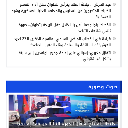
عيد العرش .. جلالة الملك يترأس بتطوان حفل أداء القسم
للضباط المتخرجين من المدارس والمعاهد العليا العسكرية وشبه
العسكرية
الخطاط ينجا وحما أهل بابا خلال حفل البيعة بتطوان.. صورة
تنفي شائعات التباعد
قراءة في الخطاب الملكي السامي بمناسبة الذكرى الـ27 لعيد
العرش”خطاب الثقة والسيادة وبناء المغرب الصاعد”
اتفاق مغربي-إسباني على إعادة جميع الوافدين إلى سبتة
بشكل غير قانوني
صوت وصورة
طنجة ..افتتاح أشغال الدورة الثالثة من قمة إفريقيا