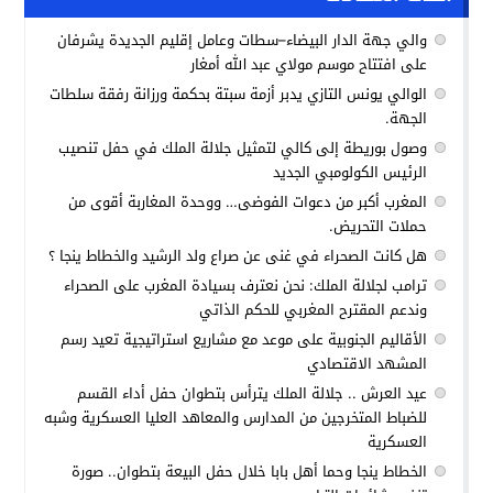
والي جهة الدار البيضاء–سطات وعامل إقليم الجديدة يشرفان
على افتتاح موسم مولاي عبد الله أمغار
الوالي يونس التازي يدبر أزمة سبتة بحكمة ورزانة رفقة سلطات
الجهة.
وصول بوريطة إلى كالي لتمثيل جلالة الملك في حفل تنصيب
الرئيس الكولومبي الجديد
المغرب أكبر من دعوات الفوضى… ووحدة المغاربة أقوى من
حملات التحريض.
هل كانت الصحراء في غنى عن صراع ولد الرشيد والخطاط ينجا ؟
ترامب لجلالة الملك: نحن نعترف بسيادة المغرب على الصحراء
وندعم المقترح المغربي للحكم الذاتي
الأقاليم الجنوبية على موعد مع مشاريع استراتيجية تعيد رسم
المشهد الاقتصادي
عيد العرش .. جلالة الملك يترأس بتطوان حفل أداء القسم
للضباط المتخرجين من المدارس والمعاهد العليا العسكرية وشبه
العسكرية
الخطاط ينجا وحما أهل بابا خلال حفل البيعة بتطوان.. صورة