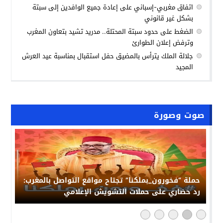
اتفاق مغربي-إسباني على إعادة جميع الوافدين إلى سبتة
بشكل غير قانوني
الضغط على حدود سبتة المحتلة.. مدريد تشيد بتعاون المغرب
وترفض إعلان الطوارئ
جلالة الملك يترأس بالمضيق حفل استقبال بمناسبة عيد العرش
المجيد
صوت وصورة
حملة “فخورون_بملكنا” تجتاح مواقع التواصل بالمغرب:
رد حضاري على حملات التشويش الإعلامي