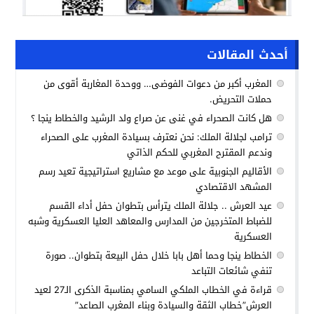
أحدث المقالات
المغرب أكبر من دعوات الفوضى… ووحدة المغاربة أقوى من
حملات التحريض.
هل كانت الصحراء في غنى عن صراع ولد الرشيد والخطاط ينجا ؟
ترامب لجلالة الملك: نحن نعترف بسيادة المغرب على الصحراء
وندعم المقترح المغربي للحكم الذاتي
الأقاليم الجنوبية على موعد مع مشاريع استراتيجية تعيد رسم
المشهد الاقتصادي
عيد العرش .. جلالة الملك يترأس بتطوان حفل أداء القسم
للضباط المتخرجين من المدارس والمعاهد العليا العسكرية وشبه
العسكرية
الخطاط ينجا وحما أهل بابا خلال حفل البيعة بتطوان.. صورة
تنفي شائعات التباعد
قراءة في الخطاب الملكي السامي بمناسبة الذكرى الـ27 لعيد
العرش”خطاب الثقة والسيادة وبناء المغرب الصاعد”