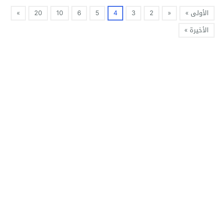
الأولى »
«
2
3
4
5
6
10
20
»
الأخيرة »
النهار 24
© 2026 جميع الحقوق محفوظة.