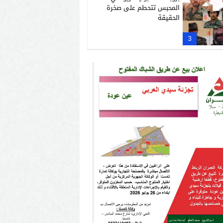
تخصصها إطارة موفقة ،دون أن أغفل تربيتها
المحبس تتحطم على صخرة
الحقيقة
3
ية الملقاة على عاتـقها ، مدافعة عن سياسة
في عملها من أي هفوة ، كلما تقاطرت عليها
ء.
على الرغم من صعوبة المهام بوزارة الشباب
ة ، متحدية بصرامتها ووثوقها من عملها في
ل علاج المشاكل الوزارك بروح جماعية ، وروح
ياضة ، وتمكنها من تنفيذ البرامج في ميدان