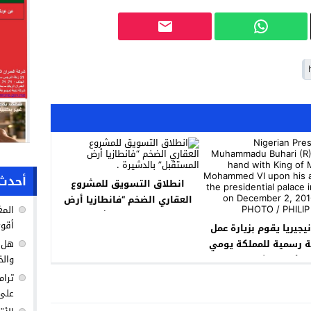
أحدث 
انطلاق التسويق للمشروع
العقاري الضخم “فانطازيا أرض
المغ
المستقبل” بالدشيرة .
أقوى
يجيريا يقوم بزيارة عمل
 رسمية للمملكة يومي
هل ك
والخ
الأحد والاثنين.
ترام
على 