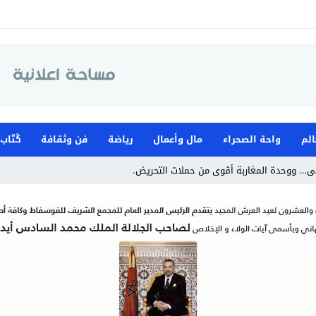
الم
واحة الصحراء
مال وأعمال
رياضة
فن وثقافة
كُتّاب
ى… ووحدة المغاربة أقوى من حملات التحريض.