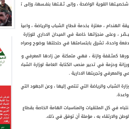
خصيـتها القوية الواضحة ، وإلى ثـقـتها بنفـسها، وإلى تمكنها من 
قة الهندام ، معتزة بخدمة قطاع الشباب والرياضة ، واعية بالمسؤول
تبـصّـر ، وعلى منجزاتها خاصة في الميدان الاداري للوزارة ، حذرة 
دفعة واحدة، تشرق بابتسامتها في حلحلتها بوضوح وصرامة وحسن أدا
ها كمثـقفة وازنة ، فهي متمكنة من زادها المعرفي والتجريبي ، و
رزانة وحزمة في تدبير منصب الكتابة العامة لوزارة الشباب والرياض
 والمعرفي وتجربتها الادارية .
رة الشباب والرياضة التي تنتمي إليها ، وعن الجهود التي تبذل من أج
واعدة.
نتباه في كل الملتقيات والمناسبات الهامة الخاصة بقطاع الشباب والر
وطن والارتقاء به ، مؤملة أن توفق في ذلك.