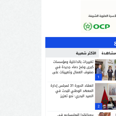
 مشاهدة
الأكثر شعبية
تغييرات بالداخلية ومؤسسات
كبرى وضخ دماء جديدة في
صفوف العمال وتعيينات على
1
رأس إدارات وشركات وطنية
انعقاد الدورة 31 لمجلس إدارة
المعهد الوطني للبحث في
الصيد البحري: نحو تعزيز
الاستدامة والاقتصاد الأزرق
2
لادارية ، مند تقلدها مهام الكتابة العامة
بروباغاندا البوليساريو في