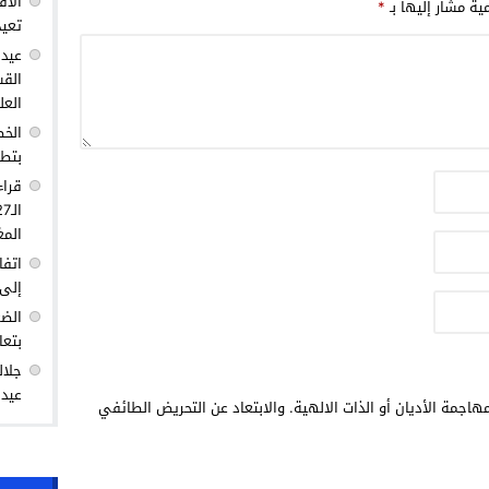
الأق
مية مشار إليها بـ
*
تعيد
عيد 
القس
العل
الخط
بتطو
قراء
المغ
اتفا
إلى 
الضغ
بتعا
جلال
عيد 
هاجمة الأديان أو الذات الالهية. والابتعاد عن التحريض الطائفي