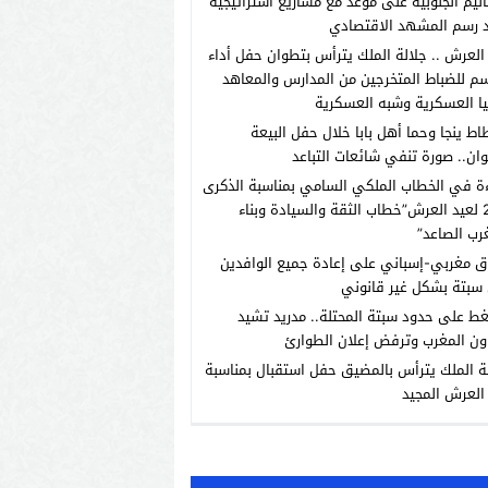
اليم الجنوبية على موعد مع مشاريع استراتيجية
 رسم المشهد الاقتصادي
العرش .. جلالة الملك يترأس بتطوان حفل أداء
م للضباط المتخرجين من المدارس والمعاهد
يا العسكرية وشبه العسكرية
اط ينجا وحما أهل بابا خلال حفل البيعة
ان.. صورة تنفي شائعات التباعد
ة في الخطاب الملكي السامي بمناسبة الذكرى
الـ27 لعيد العرش”خطاب الثقة والسيادة وبناء
رب الصاعد”
ق مغربي-إسباني على إعادة جميع الوافدين
سبتة بشكل غير قانوني
ط على حدود سبتة المحتلة.. مدريد تشيد
ون المغرب وترفض إعلان الطوارئ
ة الملك يترأس بالمضيق حفل استقبال بمناسبة
العرش المجيد