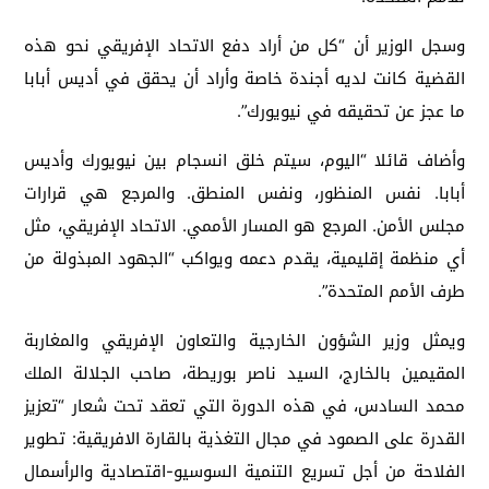
وسجل الوزير أن “كل من أراد دفع الاتحاد الإفريقي نحو هذه
القضية كانت لديه أجندة خاصة وأراد أن يحقق في أديس أبابا
ما عجز عن تحقيقه في نيويورك”.
وأضاف قائلا “اليوم، سيتم خلق انسجام بين نيويورك وأديس
أبابا. نفس المنظور، ونفس المنطق. والمرجع هي قرارات
مجلس الأمن. المرجع هو المسار الأممي. الاتحاد الإفريقي، مثل
أي منظمة إقليمية، يقدم دعمه ويواكب “الجهود المبذولة من
طرف الأمم المتحدة”.
ويمثل وزير الشؤون الخارجية والتعاون الإفريقي والمغاربة
المقيمين بالخارج، السيد ناصر بوريطة، صاحب الجلالة الملك
محمد السادس، في هذه الدورة التي تعقد تحت شعار “تعزيز
القدرة على الصمود في مجال التغذية بالقارة الافريقية: تطوير
الفلاحة من أجل تسريع التنمية السوسيو-اقتصادية والرأسمال