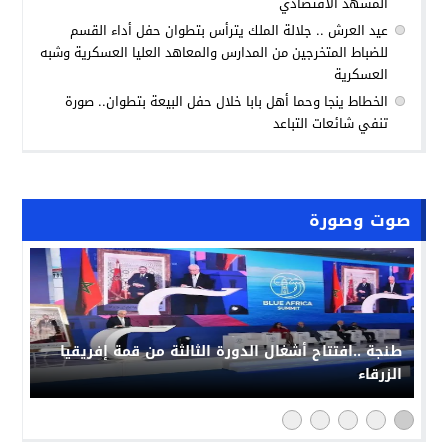
المشهد الاقتصادي
عيد العرش .. جلالة الملك يترأس بتطوان حفل أداء القسم
للضباط المتخرجين من المدارس والمعاهد العليا العسكرية وشبه
العسكرية
الخطاط ينجا وحما أهل بابا خلال حفل البيعة بتطوان.. صورة
تنفي شائعات التباعد
صوت وصورة
طنجة ..افتتاح أشغال الدورة الثالثة من قمة إفريقيا
الزرقاء