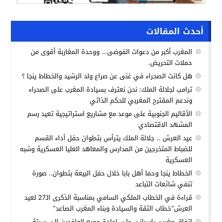
أحدث المقالات
المغرب أكبر من دعوات الفوضى… ووحدة المغاربة أقوى من
حملات التحريض.
هل كانت الصحراء في غنى عن صراع ولد الرشيد والخطاط ينجا ؟
ترامب لجلالة الملك: نحن نعترف بسيادة المغرب على الصحراء
وندعم المقترح المغربي للحكم الذاتي
الأقاليم الجنوبية على موعد مع مشاريع استراتيجية تعيد رسم
المشهد الاقتصادي
عيد العرش .. جلالة الملك يترأس بتطوان حفل أداء القسم
للضباط المتخرجين من المدارس والمعاهد العليا العسكرية وشبه
العسكرية
الخطاط ينجا وحما أهل بابا خلال حفل البيعة بتطوان.. صورة
تنفي شائعات التباعد
قراءة في الخطاب الملكي السامي بمناسبة الذكرى الـ27 لعيد
العرش”خطاب الثقة والسيادة وبناء المغرب الصاعد”
اتفاق مغربي-إسباني على إعادة جميع الوافدين إلى سبتة