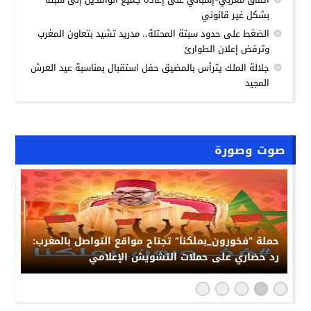
بشكل غير قانوني
الضغط على حدود سبتة المحتلة.. مدريد تشيد بتعاون المغرب
وترفض إعلان الطوارئ
جلالة الملك يترأس بالمضيق حفل استقبال بمناسبة عيد العرش
المجيد
صوت وصورة
حملة “فخورون_بملكنا” تجتاح مواقع التواصل بالمغرب:
رد حضاري على حملات التشويش الإعلامي