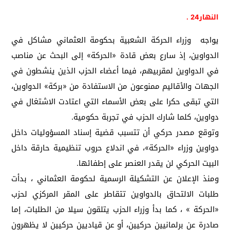
النهار24 .
يواجه وزراء الحركة الشعبية بحكومة العثماني مشاكل في
الدواوين، إذ سارع بعض قادة «الحركة» إلى البحث عن مناصب
في الدواوين لمقربيهم، فيما أعضاء الحزب الذين ينشطون في
الجهات والأقاليم ممنوعون من الاستفادة من «بركة» الدواوين،
التي تبقى حكرا على بعض الأسماء التي اعتادت الاشتغال في
دواوين، كلما شارك الحزب في تجربة حكومية.
وتوقع مصدر حركي أن تتسبب قضية إسناد المسؤوليات داخل
دواوين وزراء «الحركة»، في اندلاع حروب تنظيمية حارقة داخل
البيت الحركي لن يقدر العنصر على إطفائها.
ومنذ الإعلان عن التشكيلة الرسمية لحكومة العثماني ، بدأت
طلبات الالتحاق بالدواوين تتقاطر على المقر المركزي لحزب
«الحركة » ، كما بدأ وزراء الحزب يتلقون سيلا من الطلبات، إما
صادرة عن برلمانيين حركيين، أو عن قياديين حركيين لا يظهرون