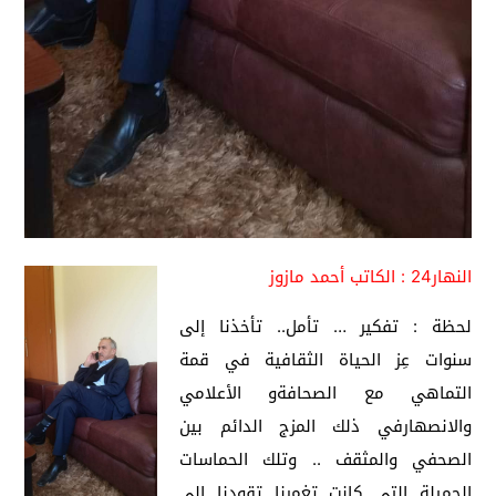
النهار24 : الكاتب أحمد مازوز
لحظة : تفكير … تأمل.. تأخذنا إلى
سنوات عِز الحياة الثقافية في قمة
التماهي مع الصحافةو الأعلامي
والانصهارفي ذلك المزج الدائم بين
الصحفي والمثقف .. وتلك الحماسات
الجميلة التي كانت تغمرنا تقودنا إلى