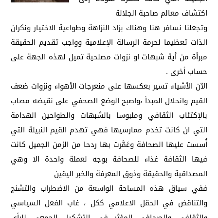
اكتشاف معالم صاحبة الجلالة
وتجعلنا نسافر هنا وهناك بزاد النزاهة وطواعية الاختيار ونكران
الذات تعظيما لحرمة الرسالة الإعلامية وواجب تقديم الحقيقة
مبرأة من أية شبهات او نزوات مصلحية تميل لهذه الجهة على
حساب أخرى .
الآن الأشياء تسير بعكسها على منعرجات الأهواء ونزوات ضعف
القيم وانحلال المبدأ ،واصبح الوضع الصحفي على نقيضه مصاب
بالإكتئاب الثقافي وملبوسا بالشبهات والطواحين الهدامة
التي ان كانت تخدم ممارسيها فهي تهدم القيم النبيلة التي
أُسست عليها الصحافة وعَمَّرت بها ردحا من الزمن الجميل كانت
فيها الثقافة غذاء للصحافة بوجه لعملة واحدة الا وهي
المصداقية والحقيقة وذوق المعرفة والخبر اليقين
ففي سياق هذه المساحة الواسعة من الاضطراب والتشنج
والتناقض في الحقل الاعلامي ككل ، غاب الفعل السياسي
والثقافي والصحافي المؤثر في التشكيل الجمعي للرأي