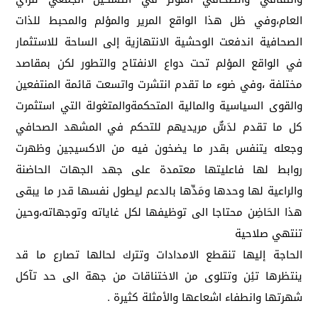
العام،وفي ظل هذا الواقع المرير والمؤلم والمحبط للذات
الصحافية اندفعت الوحشية الانتهازية إلى الساحة للاستثمار
في الواقع المؤلم تحت دواع الانفتاح والتطور لكن بمقاصد
مختلفة ،وفي ضوء ما تقدم انتشرت واتسعت قائمة المنتفعين
والقوى السياسية والمالية المتحكمةوالمتغولة التي استثمرت
كل ما تقدم لدَسٌّ مريديهم للتحكم في المشهد الصحافي
وجعله يتنفس بقدر ما يضخون فيه من الاكسيجين وظهرت
روابط لها فاعليتها معتمدة على جهد الجهات الحاضنة
والراعية لها وحدها ومَدِّها بالدعم ليطول نفسها قدر ما يبقى
هذا الحَاضِن محتاجا الى توظيفها لكل غاياته وتوجهاته،وحين
تنتهي صلاحية
الحاجة إليها تنقطع الامدادات وتترك لحالها تصارع ما قد
ينتظرها تئِن وتتلوى من الاختناقات من جهة الى حد تآكل
شهرتها وانطفاء اشعاعها والأمثلة كثيرة .