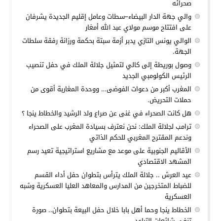
صحرائه
والي جهة الدار البيضاء–سطات وعامل إقليم الجديدة يشرفان
على افتتاح موسم مولاي عبد الله أمغار
الوالي يونس التازي يدبر أزمة سبتة بحكمة ورزانة رفقة سلطات
الجهة.
وصول بوريطة إلى كالي لتمثيل جلالة الملك في حفل تنصيب
الرئيس الكولومبي الجديد
المغرب أكبر من دعوات الفوضى… ووحدة المغاربة أقوى من
حملات التحريض.
هل كانت الصحراء في غنى عن صراع ولد الرشيد والخطاط ينجا ؟
ترامب لجلالة الملك: نحن نعترف بسيادة المغرب على الصحراء
وندعم المقترح المغربي للحكم الذاتي
الأقاليم الجنوبية على موعد مع مشاريع استراتيجية تعيد رسم
المشهد الاقتصادي
عيد العرش .. جلالة الملك يترأس بتطوان حفل أداء القسم
للضباط المتخرجين من المدارس والمعاهد العليا العسكرية وشبه
العسكرية
الخطاط ينجا وحما أهل بابا خلال حفل البيعة بتطوان.. صورة
تنفي شائعات التباعد