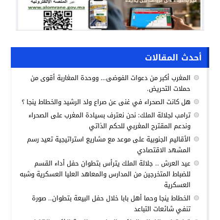
أحدث المقالات
المغرب أكبر من دعوات الفوضى… ووحدة المغاربة أقوى من
حملات التحريض.
هل كانت الصحراء في غنى عن صراع ولد الرشيد والخطاط ينجا ؟
ترامب لجلالة الملك: نحن نعترف بسيادة المغرب على الصحراء
وندعم المقترح المغربي للحكم الذاتي
الأقاليم الجنوبية على موعد مع مشاريع استراتيجية تعيد رسم
المشهد الاقتصادي
عيد العرش .. جلالة الملك يترأس بتطوان حفل أداء القسم
للضباط المتخرجين من المدارس والمعاهد العليا العسكرية وشبه
العسكرية
الخطاط ينجا وحما أهل بابا خلال حفل البيعة بتطوان.. صورة
تنفي شائعات التباعد