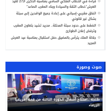
قراءة في الخطاب الملكي السامي بمناسبة الذكرى الـ27 لعيد
العرش”خطاب الثقة والسيادة وبناء المغرب الصاعد”
اتفاق مغربي-إسباني على إعادة جميع الوافدين إلى سبتة
بشكل غير قانوني
الضغط على حدود سبتة المحتلة.. مدريد تشيد بتعاون المغرب
وترفض إعلان الطوارئ
جلالة الملك يترأس بالمضيق حفل استقبال بمناسبة عيد العرش
المجيد
صوت وصورة
طنجة ..افتتاح أشغال الدورة الثالثة من قمة إفريقيا
الزرقاء