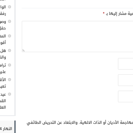
الوا
مية مشار إليها بـ
*
رفق
وصول
حفل 
المغ
أقوى
هل ك
والخ
ترام
على 
الأق
تعيد
عيد 
القس
العل
هاجمة الأديان أو الذات الالهية. والابتعاد عن التحريض الطائفي
النهار 24