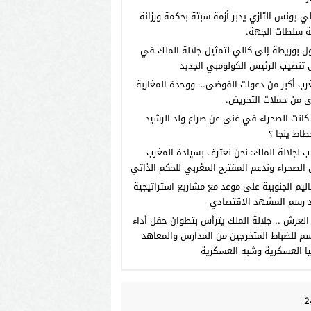
لي يونس التازي يدبر أزمة سبتة بحكمة ورزانة
ة سلطات الجهة.
 بوريطة إلى كالي لتمثيل جلالة الملك في
تنصيب الرئيس الكولومبي الجديد
رب أكبر من دعوات الفوضى… ووحدة المغاربة
 من حملات التحريض.
انت الصحراء في غنى عن صراع ولد الرشيد
طاط ينجا ؟
ب لجلالة الملك: نحن نعترف بسيادة المغرب
الصحراء وندعم المقترح المغربي للحكم الذاتي
اليم الجنوبية على موعد مع مشاريع استراتيجية
 رسم المشهد الاقتصادي
العرش .. جلالة الملك يترأس بتطوان حفل أداء
م للضباط المتخرجين من المدارس والمعاهد
يا العسكرية وشبه العسكرية