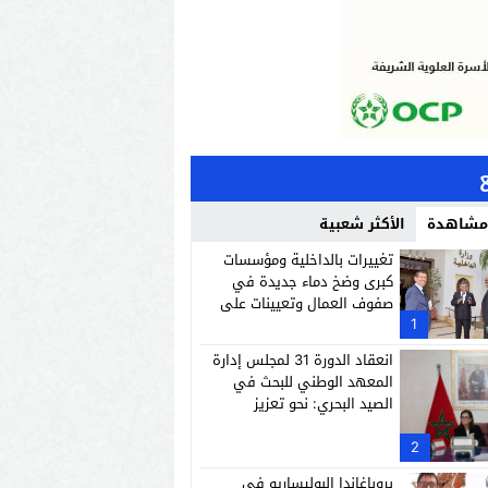
 مشاهدة
الأكثر شعبية
تغييرات بالداخلية ومؤسسات
كبرى وضخ دماء جديدة في
صفوف العمال وتعيينات على
1
رأس إدارات وشركات وطنية
انعقاد الدورة 31 لمجلس إدارة
المعهد الوطني للبحث في
الصيد البحري: نحو تعزيز
من الشعراء وصناع الكلمة الحسانية والطرب
الاستدامة والاقتصاد الأزرق
2
بروباغاندا البوليساريو في