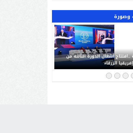
وصورة
“فخورون_بملكنا” تجتاح مواقع
صل بالمغرب: رد حضاري على حملات
يش الإعلامي