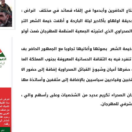
متاع الحاضرين وأبدعوا في إلقاء قصائد في مختلف اغراض عديدة في
ديقة اولهاو بأكادير ليلة البارحة و أظفت خيمة الشعر التي نصبت فيه
لصحراوي الذي اعتبرته الجمعية المنظمة للمهرجان ضمت أولويات فقرات بر
خيمة الشعر بصوتها وأغانيها تجاوبا مع الجمهور الحاضر بفضاء خيمة ا
فرد فيه به الثقافة الحسانية المعروفة بجنوب المملكة المغربية.
ضرها أعيان وشيوخ القبائل الصحراوية إضافة إلى حضور الاستاذ عبدالك
منتخبين وقياديين سياسيين بالإضافة إلى مثقفين وأساتذة مهنمين بالبحث 
 الصحراء تكريم عديد من الشخصيات وعلى رأسهم والي جهة سوس ماسة
الشرفي للمهرجان.