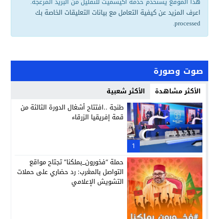
هذا الموقع يستخدم خدمة أكيسميت للتقليل من البريد المزعجة.
اعرف المزيد عن كيفية التعامل مع بيانات التعليقات الخاصة بك
.
processed
صوت وصورة
الأكثر مشاهدة
الأكثر شعبية
طنجة ..افتتاح أشغال الدورة الثالثة من
قمة إفريقيا الزرقاء
1
حملة “فخورون_بملكنا” تجتاح مواقع
التواصل بالمغرب: رد حضاري على حملات
التشويش الإعلامي