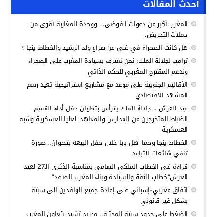
أحدث المقالات
المغرب أكبر من دعوات الفوضى… ووحدة المغاربة أقوى من
حملات التحريض.
هل كانت الصحراء في غنى عن صراع ولد الرشيد والخطاط ينجا ؟
ترامب لجلالة الملك: نحن نعترف بسيادة المغرب على الصحراء
وندعم المقترح المغربي للحكم الذاتي
الأقاليم الجنوبية على موعد مع مشاريع استراتيجية تعيد رسم
المشهد الاقتصادي
عيد العرش .. جلالة الملك يترأس بتطوان حفل أداء القسم
للضباط المتخرجين من المدارس والمعاهد العليا العسكرية وشبه
العسكرية
الخطاط ينجا وحما أهل بابا خلال حفل البيعة بتطوان.. صورة
تنفي شائعات التباعد
قراءة في الخطاب الملكي السامي بمناسبة الذكرى الـ27 لعيد
العرش”خطاب الثقة والسيادة وبناء المغرب الصاعد”
اتفاق مغربي-إسباني على إعادة جميع الوافدين إلى سبتة
بشكل غير قانوني
الضغط على حدود سبتة المحتلة.. مدريد تشيد بتعاون المغرب