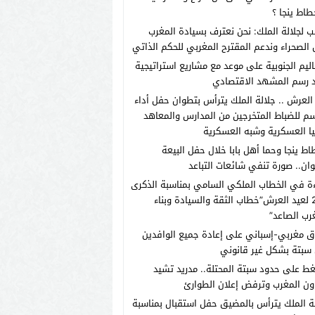
طاط ينجا ؟
ب لجلالة الملك: نحن نعترف بسيادة المغرب
الصحراء وندعم المقترح المغربي للحكم الذاتي
اليم الجنوبية على موعد مع مشاريع استراتيجية
 رسم المشهد الاقتصادي
العرش .. جلالة الملك يترأس بتطوان حفل أداء
م للضباط المتخرجين من المدارس والمعاهد
يا العسكرية وشبه العسكرية
اط ينجا وحما أهل بابا خلال حفل البيعة
ان.. صورة تنفي شائعات التباعد
ة في الخطاب الملكي السامي بمناسبة الذكرى
الـ27 لعيد العرش”خطاب الثقة والسيادة وبناء
رب الصاعد”
ق مغربي-إسباني على إعادة جميع الوافدين
سبتة بشكل غير قانوني
ط على حدود سبتة المحتلة.. مدريد تشيد
ون المغرب وترفض إعلان الطوارئ
ة الملك يترأس بالمضيق حفل استقبال بمناسبة