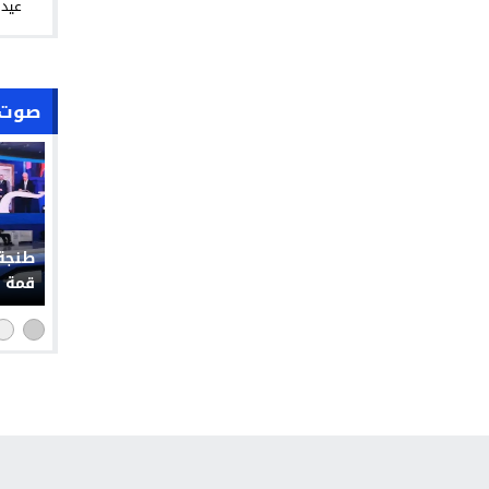
عيد 
صوت 
طنجة 
قمة إ