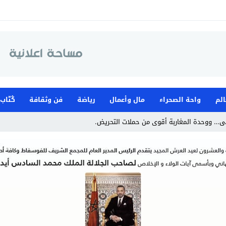
الم
واحة الصحراء
مال وأعمال
رياضة
فن وثقافة
كُتّاب
ى… ووحدة المغاربة أقوى من حملات التحريض.