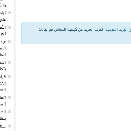
والخ
ترام
على 
الأق
البريد المزعجة.
اعرف المزيد عن كيفية التعامل مع بيانات
تعيد
عيد 
القس
العل
الخط
بتطو
قراء
المغ
اتفا
إلى 
الضغ
بتعا
جلال