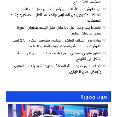
المشهد الاقتصادي
عيد العرش .. جلالة الملك يترأس بتطوان حفل أداء القسم
للضباط المتخرجين من المدارس والمعاهد العليا العسكرية وشبه
العسكرية
الخطاط ينجا وحما أهل بابا خلال حفل البيعة بتطوان.. صورة
تنفي شائعات التباعد
قراءة في الخطاب الملكي السامي بمناسبة الذكرى الـ27 لعيد
العرش”خطاب الثقة والسيادة وبناء المغرب الصاعد”
اتفاق مغربي-إسباني على إعادة جميع الوافدين إلى سبتة
بشكل غير قانوني
الضغط على حدود سبتة المحتلة.. مدريد تشيد بتعاون المغرب
وترفض إعلان الطوارئ
صوت وصورة