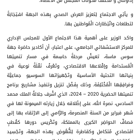
إداوتنان و مختلف مكونات المجلس من الأعضاء.
و يأتِي الاجتماع لِتعزيز العرض الصحي بِهذه الجهة اسْتِجَابَةً
لتطلعات وانْتِظارات الْمُواطنين بها.
واكد الوزير على أهمية هذا الاجتماع الأول للمجلس الإداري
للمركز الاستشفائي الجامعي، على اعتبار، أن أكادير حاضرة جهة
سوس ماسة، تعيشُ مرحلةً حاسِمة في مسار تنميتِها
الْمُستدامة وإقْلاعها الاقتصادي، وتَعْرفُ نَقْلَةً نوعية في
بِنياتها التحتية الأساسية وتَجْهيزاتها السوسيو جماعِيَّة
ومَرافِقِها الْمُخْتَلِفَة. وذلك بِفَضْل تنزيل وتنفيذ مشاريع برنامج
تنميتها الحضرية 2020 – 2024، الذي اشْرف جلالةُ الملك محمد
السادس، نصرهُ الله، على إطْلاقه خِلال زيارته الميمونة لها في
شهر فبراير من السنة المنصرمة، والرَّامي إلى الارْتقاء بها إلى
مَصافِّ الحواضِر الكبرى بالمملكة، وتَكْريس دورها كقُطبٍ
اقتصادي مُتكامل وكقاطرة لِلنُّهُوضِ بِهذه الجهة، وتَجْسِيد