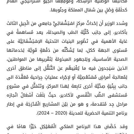
مكانتِها الوطنية الرَّاسِخة، ومَوْقِعِها الجيو اسْتراتيجي الهام
كحلَقَةِ وَصْلٍ بين شمَال المملكة وجنُوبها.
وشدد الوزير أن إحْداثُ مركزٍ اسْتِشْفائِيٍّ جامِعي من الْجِيلِ الثالث
بأكادير، إلى جانِب كُلِّيَّة الطب والصيدلة، يعد مُساهمةً في
غاية الأهمية في تَطْوِير البنيات التحتية الاِسْتِشْفَائِيَّة على
مُستوى الجهة ككل، لِما يُشَكِّلُه من دَفْعَةٍ قَوِيَّة لِخدماتها
الصحية الأساسية، ولِلجهودِ المبذولة لِتَقْريبِها من المواطنين،
الذين سَيَجدون فيه ما يُغْنِيهُم عن التَّنَقُّل إلى مناطق أخرى
لِمُعالجة أمراضٍ مُسْتَعْصِيَّة أو لإجْراء عملياتٍ جِراحية مُعَقَّدَة الى
جانب بِبِنْيَةٍ صِحِّيَّة أخرى تابِعة لِهذا المركز، وتَتَمَثَّل في مشروع
مُستشفى الطِّب النَّفْسي لأكادير، حيثُ بَلَغَت أشغالُ انْجازه
مراحل جِد مُتقدمة، و هو من بَيْن المشاريع الْمُدْرَجَة في إطار
برنامج التنمية الحضرية للمدينة (2020 – 2024).
وقد خَصَّصَ هذا البرنامج الملكي الْمُهَيْكِل حَيِّزًا هامًا في