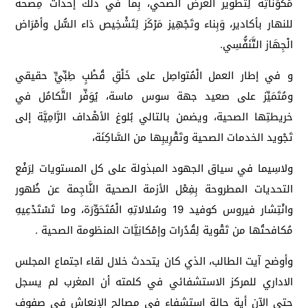
مُكَوِّناتِه لِتَطوير العرض الصحي، بِما في ذلك إحداث مِصحة
للنهار بأكادير، وَبِناء وتَجْهِيز مَرْكَز لِتَشْخِيص دَاء السُّل وأمْرَاض
الْجِهَاز التَّنَفُّسِي.
و في إطار العمل الْمُتواصِل على خَلْقِ قُطْبٍ طِبِّيٍّ حقيقي
ومُتَمَيِّز على صعيد جهة سوس ماسة، يُوَفِّر التَّكامُل في
خريطتِها الصحية، ويضمن بالتالي بُلوغ الأهْداف الرَّامِيَّة إلى
تَجْويد الخدمات الصحية وتَقْرِيبِها من السَّاكِنَة،
ولاسِيما في سياق الجهود المبذولة على كل المستويات لِرَفْع
التحديات المطروحة بِفِعْل الأزمة الصحية النَّاجِمة عن ظُهور
وانْتِشار فيروس كوفيد 19 وسُلالاتِهِ الْمُتَحَوِّرَة، وما تَسْتَدْعِيهِ
مُكافحتُها من تَقْوية لِقُدُرات وإمْكانِيَّات المنظومة الصحية .
وأوضح آيت الطالب، الذي كان يتحدث خلال لقاء اجتماع المجلس
الاداري للمركز الاستشفائي في كلمته أن المغرب لم يسجل
حتى الآن أية حالة استشفاء في مصالح الإنعاش في صفوف