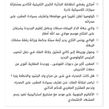
أمزازي يعطي انطلاقة الجائزة الكبرى التاريخية لأكادير بمشاركة
سيارات كلاسيكية نادرة
كولومبيا تعلن تغييرا في موقفها وتعترف بسيادة المغرب على
صحرائه
والي جهة الدار البيضاء–سطات وعامل إقليم الجديدة يشرفان
على افتتاح موسم مولاي عبد الله أمغار
الوالي يونس التازي يدبر أزمة سبتة بحكمة ورزانة رفقة سلطات
الجهة.
وصول بوريطة إلى كالي لتمثيل جلالة الملك في حفل تنصيب
الرئيس الكولومبي الجديد
المغرب أكبر من دعوات الفوضى… ووحدة المغاربة أقوى من
حملات التحريض.
هل كانت الصحراء في غنى عن صراع ولد الرشيد والخطاط ينجا ؟
ترامب لجلالة الملك: نحن نعترف بسيادة المغرب على الصحراء
وندعم المقترح المغربي للحكم الذاتي
الأقاليم الجنوبية على موعد مع مشاريع استراتيجية تعيد رسم
المشهد الاقتصادي