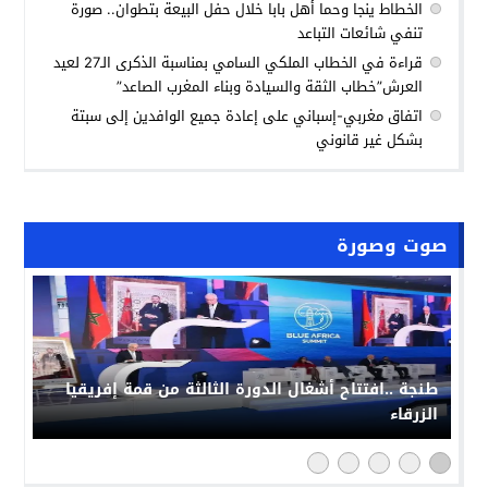
الخطاط ينجا وحما أهل بابا خلال حفل البيعة بتطوان.. صورة
تنفي شائعات التباعد
قراءة في الخطاب الملكي السامي بمناسبة الذكرى الـ27 لعيد
العرش”خطاب الثقة والسيادة وبناء المغرب الصاعد”
اتفاق مغربي-إسباني على إعادة جميع الوافدين إلى سبتة
بشكل غير قانوني
صوت وصورة
طنجة ..افتتاح أشغال الدورة الثالثة من قمة إفريقيا
الزرقاء