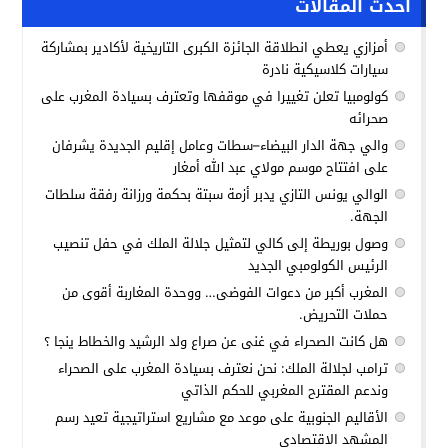
أحدث المقالات
أمزازي يعطي انطلاقة الجائزة الكبرى التاريخية لأكادير بمشاركة
سيارات كلاسيكية نادرة
كولومبيا تعلن تغييرا في موقفها وتعترف بسيادة المغرب على
صحرائه
والي جهة الدار البيضاء–سطات وعامل إقليم الجديدة يشرفان
على افتتاح موسم مولاي عبد الله أمغار
الوالي يونس التازي يدبر أزمة سبتة بحكمة ورزانة رفقة سلطات
الجهة.
وصول بوريطة إلى كالي لتمثيل جلالة الملك في حفل تنصيب
الرئيس الكولومبي الجديد
المغرب أكبر من دعوات الفوضى… ووحدة المغاربة أقوى من
حملات التحريض.
هل كانت الصحراء في غنى عن صراع ولد الرشيد والخطاط ينجا ؟
ترامب لجلالة الملك: نحن نعترف بسيادة المغرب على الصحراء
وندعم المقترح المغربي للحكم الذاتي
الأقاليم الجنوبية على موعد مع مشاريع استراتيجية تعيد رسم
المشهد الاقتصادي