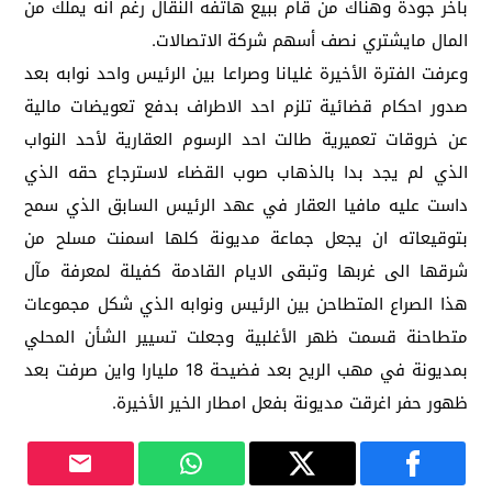
بأخر جودة وهناك من قام ببيع هاتفه النقال رغم أنه يملك من
المال مايشتري نصف أسهم شركة الاتصالات.
وعرفت الفترة الأخيرة غليانا وصراعا بين الرئيس واحد نوابه بعد
صدور احكام قضائية تلزم احد الاطراف بدفع تعويضات مالية
عن خروقات تعميرية طالت احد الرسوم العقارية لأحد النواب
الذي لم يجد بدا بالذهاب صوب القضاء لاسترجاع حقه الذي
داست عليه مافيا العقار في عهد الرئيس السابق الذي سمح
بتوقيعاته ان يجعل جماعة مديونة كلها اسمنت مسلح من
شرقها الى غربها وتبقى الايام القادمة كفيلة لمعرفة مآل
هذا الصراع المتطاحن بين الرئيس ونوابه الذي شكل مجموعات
متطاحنة قسمت ظهر الأغلبية وجعلت تسيير الشأن المحلي
بمديونة في مهب الريح بعد فضيحة 18 مليارا واين صرفت بعد
ظهور حفر اغرقت مديونة بفعل امطار الخير الأخيرة.