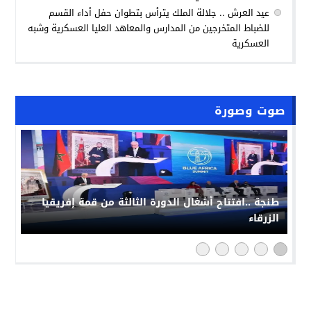
عيد العرش .. جلالة الملك يترأس بتطوان حفل أداء القسم
للضباط المتخرجين من المدارس والمعاهد العليا العسكرية وشبه
العسكرية
صوت وصورة
طنجة ..افتتاح أشغال الدورة الثالثة من قمة إفريقيا
الزرقاء