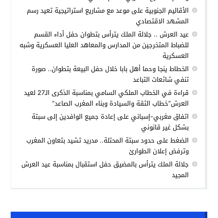
الأقاليم الجنوبية على موعد مع مشاريع استراتيجية تعيد رسم
المشهد الاقتصادي
عيد العرش .. جلالة الملك يترأس بتطوان حفل أداء القسم
للضباط المتخرجين من المدارس والمعاهد العليا العسكرية وشبه
العسكرية
الخطاط ينجا وحما أهل بابا خلال حفل البيعة بتطوان.. صورة
تنفي شائعات التباعد
قراءة في الخطاب الملكي السامي بمناسبة الذكرى الـ27 لعيد
العرش”خطاب الثقة والسيادة وبناء المغرب الصاعد”
اتفاق مغربي-إسباني على إعادة جميع الوافدين إلى سبتة
بشكل غير قانوني
الضغط على حدود سبتة المحتلة.. مدريد تشيد بتعاون المغرب
وترفض إعلان الطوارئ
جلالة الملك يترأس بالمضيق حفل استقبال بمناسبة عيد العرش
المجيد