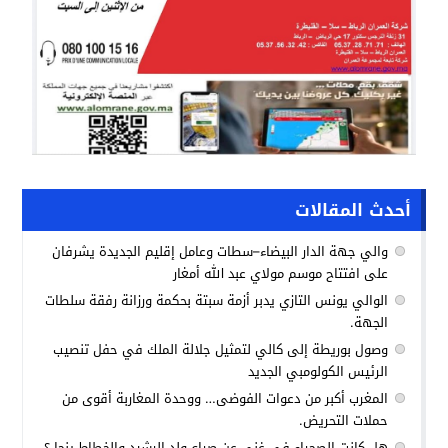
أحدث المقالات
والي جهة الدار البيضاء–سطات وعامل إقليم الجديدة يشرفان
على افتتاح موسم مولاي عبد الله أمغار
الوالي يونس التازي يدبر أزمة سبتة بحكمة ورزانة رفقة سلطات
الجهة.
وصول بوريطة إلى كالي لتمثيل جلالة الملك في حفل تنصيب
الرئيس الكولومبي الجديد
المغرب أكبر من دعوات الفوضى… ووحدة المغاربة أقوى من
حملات التحريض.
هل كانت الصحراء في غنى عن صراع ولد الرشيد والخطاط ينجا ؟