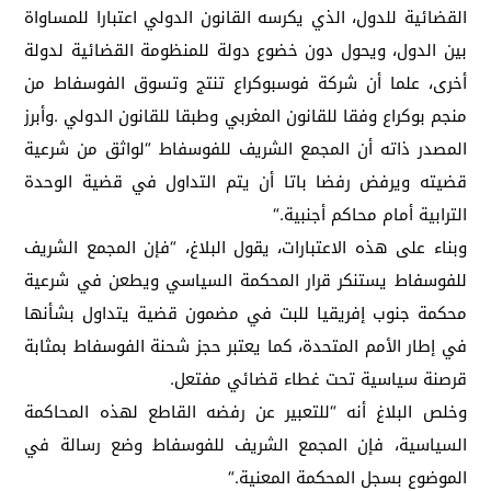
القضائية للدول، الذي يكرسه القانون الدولي اعتبارا للمساواة
بين الدول، ويحول دون خضوع دولة للمنظومة القضائية لدولة
أخرى، علما أن شركة فوسبوكراع تنتج وتسوق الفوسفاط من
منجم بوكراع وفقا للقانون المغربي وطبقا للقانون الدولي
.
وأبرز
المصدر ذاته أن المجمع الشريف للفوسفاط “لواثق من شرعية
قضيته ويرفض رفضا باتا أن يتم التداول في قضية الوحدة
الترابية أمام محاكم أجنبية
“.
وبناء على هذه الاعتبارات، يقول البلاغ، “فإن المجمع الشريف
للفوسفاط يستنكر قرار المحكمة السياسي ويطعن في شرعية
محكمة جنوب إفريقيا للبت في مضمون قضية يتداول بشأنها
في إطار الأمم المتحدة، كما يعتبر حجز شحنة الفوسفاط بمثابة
قرصنة سياسية تحت غطاء قضائي مفتعل
.
وخلص البلاغ أنه “للتعبير عن رفضه القاطع لهذه المحاكمة
السياسية، فإن المجمع الشريف للفوسفاط وضع رسالة في
الموضوع بسجل المحكمة المعنية
“.