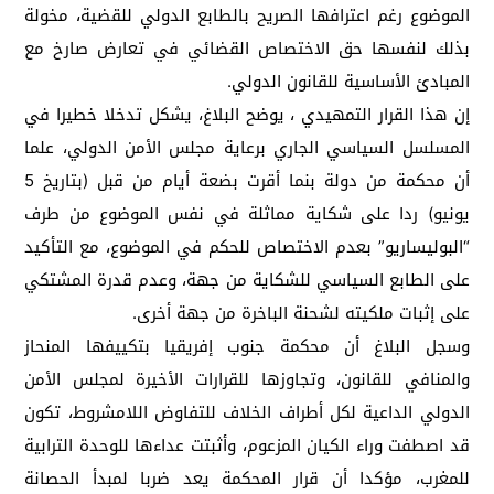
الموضوع رغم اعترافها الصريح بالطابع الدولي للقضية، مخولة
بذلك لنفسها حق الاختصاص القضائي في تعارض صارخ مع
المبادئ الأساسية للقانون الدولي
.
إن هذا القرار التمهيدي ، يوضح البلاغ، يشكل تدخلا خطيرا في
المسلسل السياسي الجاري برعاية مجلس الأمن الدولي، علما
أن محكمة من دولة بنما أقرت بضعة أيام من قبل (بتاريخ 5
يونيو) ردا على شكاية مماثلة في نفس الموضوع من طرف
“البوليساريو” بعدم الاختصاص للحكم في الموضوع، مع التأكيد
على الطابع السياسي للشكاية من جهة، وعدم قدرة المشتكي
على إثبات ملكيته لشحنة الباخرة من جهة أخرى
.
وسجل البلاغ أن محكمة جنوب إفريقيا بتكييفها المنحاز
والمنافي للقانون، وتجاوزها للقرارات الأخيرة لمجلس الأمن
الدولي الداعية لكل أطراف الخلاف للتفاوض اللامشروط، تكون
قد اصطفت وراء الكيان المزعوم، وأثبتت عداءها للوحدة الترابية
للمغرب، مؤكدا أن قرار المحكمة يعد ضربا لمبدأ الحصانة