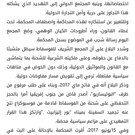
اختصاصاتها، وينبه المجتمع الدولي إلى التهديد الذي يشكله
هذا التجاوز على حرية وأمن التجارة الدولية
.
وللتعبير عن استنكاره لهذه المحاكمة واصطفاف المحكمة، تحت
غطاء القانون، وراء أطروحات الكيان الوهمي، وضع المجمع
اليوم رسالة شجب في الموضوع بسجل المحكمة
.
وشدد البلاغ على أن المجمع الشريف للفوسفاط سيظل متشبثا
بالدفاع عن حقوقه، وعلى ملكيته الشرعية للشحنة بما يتماشى
مع القانون والمواثيق الدولية، وذلك دون الخوض في متاهات
سياسية مفتعلة، ترمي إلى تقويض مسار مفاوضات دولية
.
وذكر البلاغ أنه في فاتح ماي 2017، وبناء على طلب مرفوع من
طرف
“
البوليساريو”، أصدر قاض من جنوب إفريقيا أمرا بالحجز
التحفظي على شحنة من الفوسفاط قادمة من فوسبوكراع نتج
عنه تجميد السفينة بميناء “بور إليزابيت
“.
وارتكز هذا القرار
التمهيدي على مزاعم سياسية محضة
.
وفي 15يونيو 2017، أقرت المحكمة بالإحالة على البت في