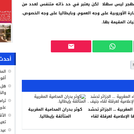
المهجر ليس سهلا لكن يعتبر في حد ذاته متنفس لعدد من
قارة الأوروبية على وجه العموم، وبايطاليا على وجه الخصوص،
ليات المقيمة بها.
أحدث 
المغ
أقوى
هل ك
والخ
ترام
على 
المغربية … الجزائر تحشد
كوثر بدران المحامية المغربية
الأق
 الإعلامية لعرقلة لقاء
المتألقة بإيطاليا.
تعيد
جنيف .
عيد 