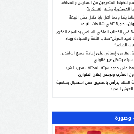
م للضباط المتخرجين من المدارس والمعاهد
يا العسكرية وشبه العسكرية
اط ينجا وحما أهل بابا خلال حفل البيعة
ان.. صورة تنفي شائعات التباعد
ة في الخطاب الملكي السامي بمناسبة الذكرى
الـ27 لعيد العرش”خطاب الثقة والسيادة وبناء
رب الصاعد”
ق مغربي-إسباني على إعادة جميع الوافدين
سبتة بشكل غير قانوني
ط على حدود سبتة المحتلة.. مدريد تشيد
ون المغرب وترفض إعلان الطوارئ
ة الملك يترأس بالمضيق حفل استقبال بمناسبة
العرش المجيد
وصورة