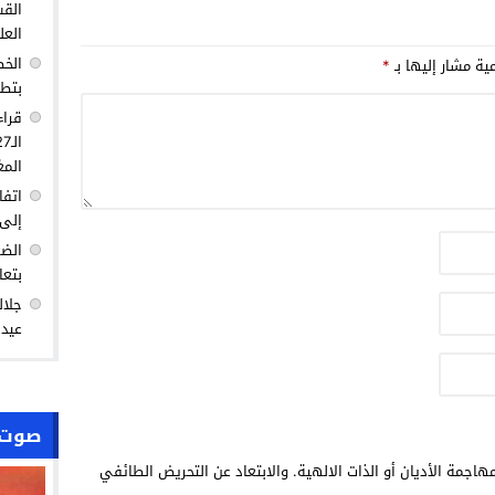
القس
العل
الخط
مية مشار إليها بـ
*
بتطو
قراء
المغ
اتفا
إلى 
الضغ
بتعا
جلال
عيد 
صوت 
هاجمة الأديان أو الذات الالهية. والابتعاد عن التحريض الطائفي