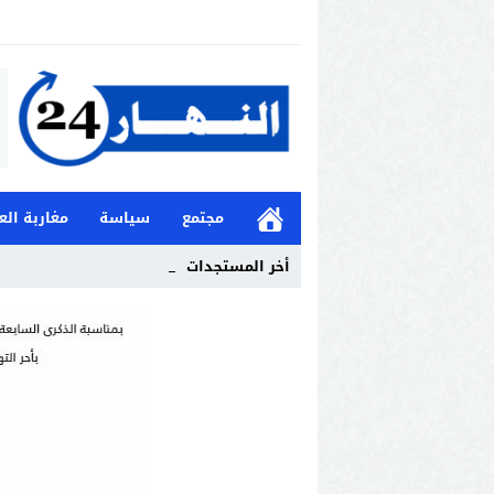
مجتمع
سياسة
مغاربة الع
أخر المستجدات
هل كانت ال_
Stop
Previous
Next