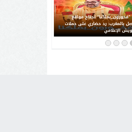
“فخورون_بملكنا” تجتاح مواقع
صل بالمغرب: رد حضاري على حملات
يش الإعلامي