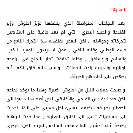
النهار24 .
بعد النجاحات المتواصلة الذي يحققها عزيز اخنوش وزير
الفلاحة والصيد البحري التي لم تعد خافية على المتابعين
لتحركاته وجوالاته , لكن البعض يقلقهم هذا التحرك النابع من
حسه الوطني وقلبه النقي , ممن لا يريدون للمغرب الخير
والسلام والإستقرار , وكلما تحققت ثمار النجاح في برامجه
الوزارية والحزبية زادت الحملات , وسبب حالة قلق لهم لأنه
يجهض على أحلامهم الخبيثة.
وأصبحت حملات النيل من أخنوش كبيرة وهذا ما يؤكد نجاحه
,لكن بعد الإفلاس القيمي والأخلاقى لدى أصحابها ذهبوا الى
الصغائر بطريقة سخيفة تسيء لكل مغربي حتى إنها انحدرت
الى مستويات تسئ الى اخلاق المغاربة , وما حدث الباهرة
بطنجة اثناء تدشين الملك محمد السادس لميناء الصيد البحري