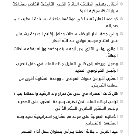
أمزازي يعطي انطلاقة الجائزة الكبرى التاريخية لأكادير بمشاركة
سيارات كلاسيكية نادرة
كولومبيا تعلن تغييرا في موقفها وتعترف بسيادة المغرب على
صحرائه
والي جهة الدار البيضاء–سطات وعامل إقليم الجديدة يشرفان
على افتتاح موسم مولاي عبد الله أمغار
الوالي يونس التازي يدبر أزمة سبتة بحكمة ورزانة رفقة سلطات
الجهة.
وصول بوريطة إلى كالي لتمثيل جلالة الملك في حفل تنصيب
الرئيس الكولومبي الجديد
المغرب أكبر من دعوات الفوضى… ووحدة المغاربة أقوى من
حملات التحريض.
هل كانت الصحراء في غنى عن صراع ولد الرشيد والخطاط ينجا ؟
ترامب لجلالة الملك: نحن نعترف بسيادة المغرب على الصحراء
وندعم المقترح المغربي للحكم الذاتي
الأقاليم الجنوبية على موعد مع مشاريع استراتيجية تعيد رسم
المشهد الاقتصادي
عيد العرش .. جلالة الملك يترأس بتطوان حفل أداء القسم