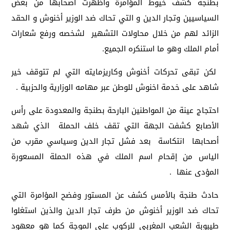
بطنجة كشف خيوط المؤامرة وأظهرت أصحابها من بعض
السياسيين وتجار الدين و التي تحاك ضد الوزير أخنوش و الحقد
الزائد لهم من خلال محاولات التشهير لشخصه ورفع شعارات
أمام الملك وهو ما استنكره الجميع.
لكن تبقى تحركات أخنوش وكاريزمايته التي لم تتوقف خير
شاهد على خدمة اخنوش للوطن عبر مهامه الوزارية والحزبية .
احتجاج عينة من المواطنين البارحة بطنجة والمعدودة على رأس
الأصابع كشفت الجهة التي تقف خلف الحملة الذي شهد
أصحابها انتكاسة بعد فشل تجار الدين وسياسي مقرب من
الياس من إقحام اسم الملك في هذه الحملة المسعورة
المؤدى عنها .
حادث طنجة بالأمس كشف عن المستور وفضح المؤامرة التي
تحاك ضد الوزير أخنوش من طرف تجار الدين والذين استغلوا
طيبوبة الشعب المغربي للركوب على الموجة كما هو معهود