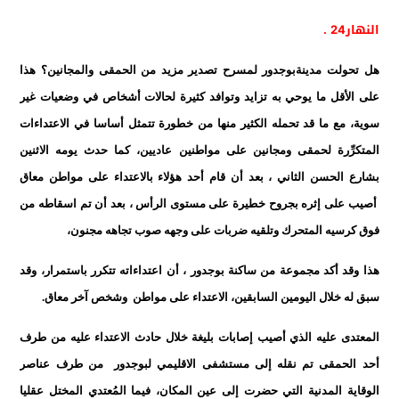
النهار24 .
هل تحولت مدينة
بوجدور
لمسرح تصدير مزيد من الحمقى والمجانين؟ هذا
على الأقل ما يوحي به تزايد وتوافد كثيرة لحالات أشخاص في وضعيات غير
سوية، مع ما قد تحمله الكثير منها من خطورة تتمثل أساسا في الاعتداءات
المتكرِّرة لحمقى ومجانين على مواطنين عاديين، كما حدث يومه الاثنين
بشارع الحسن الثاني ، بعد أن قام أحد هؤلاء بالاعتداء على مواطن معاق
أصيب على إثره بجروح خطيرة على مستوى الرأس ، بعد أن تم اسقاطه من
فوق كرسيه المتحرك وتلقيه ضربات على وجهه صوب تجاهه مجنون،
هذا وقد أكد مجموعة من ساكنة بوجدور ، أن اعتداءاته تتكرر باستمرار، وقد
سبق له خلال اليومين السابقين، الاعتداء على مواطن وشخص آخر معاق
.
المعتدى عليه الذي أصيب إصابات بليغة خلال حادث الاعتداء عليه من طرف
أحد الحمقى تم نقله إلى مستشفى الاقليمي لبوجدور من طرف عناصر
الوقاية المدنية التي حضرت إلى عين المكان، فيما المُعتدي المختل عقليا