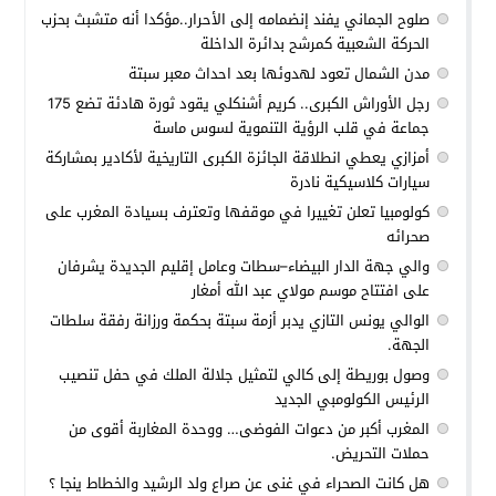
صلوح الجماني يفند إنضمامه إلى الأحرار..مؤكدا أنه متشبث بحزب
الحركة الشعبية كمرشح بدائرة الداخلة
مدن الشمال تعود لهدوئها بعد احداث معبر سبتة
رجل الأوراش الكبرى.. كريم أشنكلي يقود ثورة هادئة تضع 175
جماعة في قلب الرؤية التنموية لسوس ماسة
أمزازي يعطي انطلاقة الجائزة الكبرى التاريخية لأكادير بمشاركة
سيارات كلاسيكية نادرة
كولومبيا تعلن تغييرا في موقفها وتعترف بسيادة المغرب على
صحرائه
والي جهة الدار البيضاء–سطات وعامل إقليم الجديدة يشرفان
على افتتاح موسم مولاي عبد الله أمغار
الوالي يونس التازي يدبر أزمة سبتة بحكمة ورزانة رفقة سلطات
الجهة.
وصول بوريطة إلى كالي لتمثيل جلالة الملك في حفل تنصيب
الرئيس الكولومبي الجديد
المغرب أكبر من دعوات الفوضى… ووحدة المغاربة أقوى من
حملات التحريض.
هل كانت الصحراء في غنى عن صراع ولد الرشيد والخطاط ينجا ؟