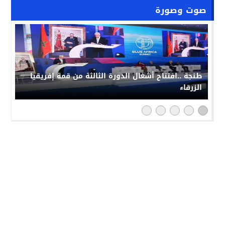
صوت وصورة
حملة “فخورون_بملكنا” تجتاح مواقع التواصل بالمغرب:
رد حضاري على حملات التشويش الإعلامي