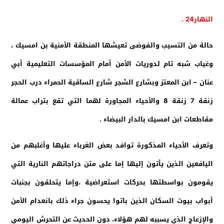
النهار24 .
حالة من التسيب والفوضى تعيشها المنطقة الأمنية بن امسيك ،
وغياب شبه تام لدوريات الأمن أمام المؤسسات التعليمية أبي
عنان – ابن المعتز وبشارع الشجر شارع الساقية الحمراء درب الحجر
زنقة 7 زنقة 8 والأحياء المجاورة لهما التي تقع بتراب عمالة
مقاطعات ابن امسيك بالدار البيضاء .
وتعرف الأحياء المذكورة توافد بعض الغرباء عليها وأغلبهم من
اليافعين الذين يأتون إليها إما على متن دراجاتهم النارية التي
يقومون بواسطتها بحركات استعراضية ،وإما يتحلقون بجنبات
أبواب بيوت السكان الذين باتوا يحسون جراء ذلك بانعدام الأمن
والإزعاج الذي يسببه لهم هؤلاء، دون الحديث عن التحرش اليومي