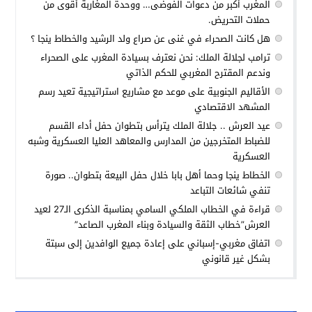
المغرب أكبر من دعوات الفوضى… ووحدة المغاربة أقوى من
حملات التحريض.
هل كانت الصحراء في غنى عن صراع ولد الرشيد والخطاط ينجا ؟
ترامب لجلالة الملك: نحن نعترف بسيادة المغرب على الصحراء
وندعم المقترح المغربي للحكم الذاتي
الأقاليم الجنوبية على موعد مع مشاريع استراتيجية تعيد رسم
المشهد الاقتصادي
عيد العرش .. جلالة الملك يترأس بتطوان حفل أداء القسم
للضباط المتخرجين من المدارس والمعاهد العليا العسكرية وشبه
العسكرية
الخطاط ينجا وحما أهل بابا خلال حفل البيعة بتطوان.. صورة
تنفي شائعات التباعد
قراءة في الخطاب الملكي السامي بمناسبة الذكرى الـ27 لعيد
العرش”خطاب الثقة والسيادة وبناء المغرب الصاعد”
اتفاق مغربي-إسباني على إعادة جميع الوافدين إلى سبتة
بشكل غير قانوني