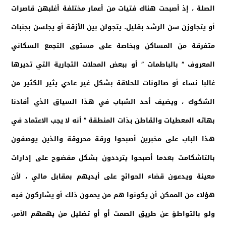
الصلة ، إذ أصبحت هناك فتيات من أعمار مختلفة أغلبهن قاصرات
أو يتجاوزن سن الرشد بقليل، يتجولن بين الأزقة أو يجلسن بجنبات
متفرقة من المساكن وبخاصة على مستوى التجمع السكاني
المعروف ” بالباطمات ” أو ببعض المحلات التجارية التي تديرها
غالبا نساء أو صالونات للحلاقة بشكل غير عادي يثير الكثير من
الشكوك ، ويضيف أحد الشباب في هذا السياق الذي أفادنا
بهاته المعطيات والقاطن بذات المنطقة ” أنه لا يجب الاعتماد في
هذا الباب على مخبرين أصبحوا ورقة محروقة والذين يوصفون
بالتاشكامت بعدما أصبحوا يترددون بشكل مفضوح على إدارات
معينة ويدعون قضاء الحوائج على أيديهم بمقابل مالي ، لأن
هؤلاء من الممكن أن يكونوا هم من يحمون ذلك أو يشاركون فيه
ولو بالتواطؤ عن طريق الصمت أو أو تضليل من يهمهم الأمر،