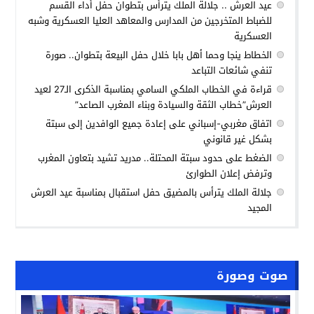
عيد العرش .. جلالة الملك يترأس بتطوان حفل أداء القسم
للضباط المتخرجين من المدارس والمعاهد العليا العسكرية وشبه
العسكرية
الخطاط ينجا وحما أهل بابا خلال حفل البيعة بتطوان.. صورة
تنفي شائعات التباعد
قراءة في الخطاب الملكي السامي بمناسبة الذكرى الـ27 لعيد
العرش”خطاب الثقة والسيادة وبناء المغرب الصاعد”
اتفاق مغربي-إسباني على إعادة جميع الوافدين إلى سبتة
بشكل غير قانوني
الضغط على حدود سبتة المحتلة.. مدريد تشيد بتعاون المغرب
وترفض إعلان الطوارئ
جلالة الملك يترأس بالمضيق حفل استقبال بمناسبة عيد العرش
المجيد
صوت وصورة