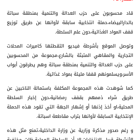
قاد محسوبون على حزب العدالة والتنمية بمنطقة سباتة
بالدارالبيضاء،حملة انتخابية سابقة لأوانها عن طريق توزيع
قفف المواد الغذائية،دون علم السلطة.
وتوصل الموقع بأشرطة فيديو التقطتها كاميرات المحلات
التجارية والمقاهي المتبثة بالشارع،مجموعة من المحسوبين
على حزب العدالة والتنمية بمنطقة سباتة وهم يطرقون أبواب
الأسر،ويسلمونهم قففا مليئة بمواد غذائية.
كما شوهدت هذه المجموعة المكلفة باستمالة الناخبين عن
طريق شراء ذممهم بقفف رمضانية،دون إخبار السلطة
المحلية،او أخذ إذنها أو إشهار الجهة التي تقود هذه الحملة
الإنتخابية السابقة لأوانها بتراب مقاطعة اسباتة.
و رغم صدور مذكرة وزارية عن وزارة الداخلية،تمنع مثل هذه
الأنشطة قبيل الإنتخابات،الا أن السلطة المحلية،ظلت مختفية