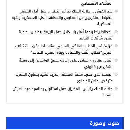
المشهد الاقتصادي
عيد العرش .. جلالة الملك يترأس بتطوان حفل أداء القسم
للضباط المتخرجين من المدارس والمعاهد العليا العسكرية وشبه
العسكرية
الخطاط ينجا وحما أهل بابا خلال حفل البيعة بتطوان.. صورة
تنفي شائعات التباعد
قراءة في الخطاب الملكي السامي بمناسبة الذكرى الـ27 لعيد
العرش”خطاب الثقة والسيادة وبناء المغرب الصاعد”
اتفاق مغربي-إسباني على إعادة جميع الوافدين إلى سبتة
بشكل غير قانوني
الضغط على حدود سبتة المحتلة.. مدريد تشيد بتعاون المغرب
وترفض إعلان الطوارئ
جلالة الملك يترأس بالمضيق حفل استقبال بمناسبة عيد العرش
المجيد
صوت وصورة