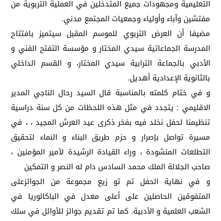
التعليمية ومجهودات جميع المتدخلين في العملية التربوية من
مفتشين وآباء وأولياء وجمعيات المجتمع مدني.
مضيفا أن العرض التربوي للموسم المقبل سيتميز بافتتاح
المدرسة الجماعاتية سيدي المختار و مؤسسة التفتح الفني و
الأدبي بالجماعة الترابية سيدي المختار، و القسم الداخلي
بالثانوية الإعدادية أهديل.
و في ختام كلمته بالمناسبة قال السيد رحال الناجي المدير
الاقليمي : يتجدد في مثل هذه اللحظات من كل سنة دراسية
تنظيمنا لحفل نخلد فيه بفخر ذكرى عيد العرش المجيد ، ، في
مسيرة تواصل بإصرار و حزم طريق البناء و النماء لتحقيق
التطلعات المنشودة ، وراء القيادة الرشيدة لأمير المؤمنين ،
صاحب الجلالة الملك محمد السادس دام له النصر و التمكين
و في نهاية الحفل تم تو زيع مجموعة من الجوائزعلى
المتفوقين الحاصلين على أعلى معدل في الباكالوريا في
الشعب العلمية و الأدبية. كما تم تقديم جوائز للأوائل في سلك