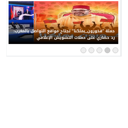
حملة “فخورون_بملكنا” تجتاح مواقع التواصل بالمغرب:
رد حضاري على حملات التشويش الإعلامي