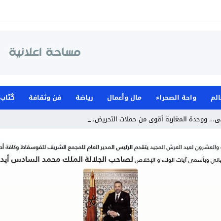
الم
واحة الصحراء
مال وأعمال
رياضة
فن وثقافة
كُتّاب
ى… ووحدة المغاربة أقوى من حملات التحريض.