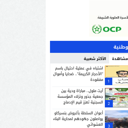
وطنية
 مشاهدة
الأكثر شعبية
اشتباه في عملية احتيال باسم
“الأحجار الكريمة”.. ضحايا وأموال
مفقودة
1
آيت ملول.. مباراة ودية بين
جمعية جذور ونزلاء المؤسسة
السجنية تعزز قيم الإدماج
2
والانفتاح.
أعوان السلطة بأغروض بنسركاو
يواصلون جهودهم لمحاربة البناء
العشوائي
3