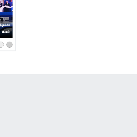
طنجة 
قمة إ