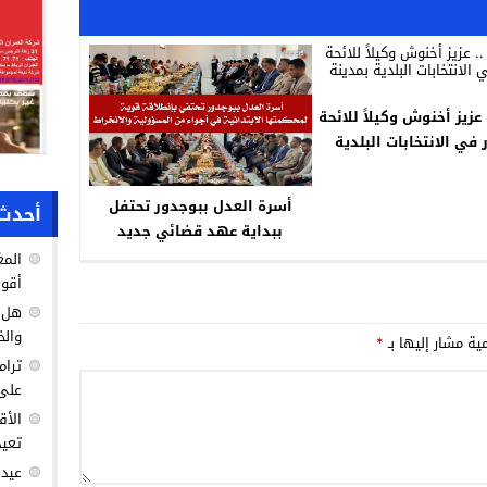
 عزيز أخنوش وكيلاً للائحة
ر في الانتخابات البلدية
بمدينة اكادير .
أسرة العدل ببوجدور تحتفل
أحدث 
ببداية عهد قضائي جديد
ببوجدور
المغ
أقوى
هل ك
والخ
مية مشار إليها بـ
*
ترام
على 
الأق
تعيد
عيد 