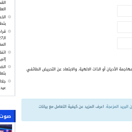
القس
العل
الخط
بتطو
قراء
المغ
اتفا
إلى 
الضغ
هاجمة الأديان أو الذات الالهية. والابتعاد عن التحريض الطائفي
بتعا
جلال
عيد 
البريد المزعجة.
اعرف المزيد عن كيفية التعامل مع بيانات
صوت 