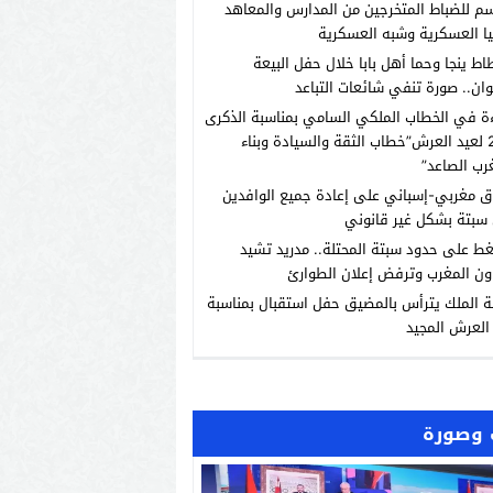
م للضباط المتخرجين من المدارس والمعاهد
يا العسكرية وشبه العسكرية
اط ينجا وحما أهل بابا خلال حفل البيعة
ان.. صورة تنفي شائعات التباعد
ة في الخطاب الملكي السامي بمناسبة الذكرى
الـ27 لعيد العرش”خطاب الثقة والسيادة وبناء
رب الصاعد”
ق مغربي-إسباني على إعادة جميع الوافدين
سبتة بشكل غير قانوني
ط على حدود سبتة المحتلة.. مدريد تشيد
ون المغرب وترفض إعلان الطوارئ
ة الملك يترأس بالمضيق حفل استقبال بمناسبة
العرش المجيد
وصورة