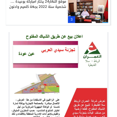
موقع النهار24 يختار امباركة بوعيدة ….
شخصية سنة 2022 بجهة كلميم وادنون
3