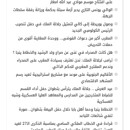
على افتتاح موسم مولاي عبد الله أمغار
الوالي يونس التازي يدبر أزمة سبتة بحكمة ورزانة رفقة سلطات
الجهة.
وصول بوريطة إلى كالي لتمثيل جلالة الملك في حفل تنصيب
الرئيس الكولومبي الجديد
المغرب أكبر من دعوات الفوضى… ووحدة المغاربة أقوى من
حملات التحريض.
هل كانت الصحراء في غنى عن صراع ولد الرشيد والخطاط ينجا ؟
ترامب لجلالة الملك: نحن نعترف بسيادة المغرب على الصحراء
وندعم المقترح المغربي للحكم الذاتي
الأقاليم الجنوبية على موعد مع مشاريع استراتيجية تعيد رسم
المشهد الاقتصادي
عيد العرش .. جلالة الملك يترأس بتطوان حفل أداء القسم
للضباط المتخرجين من المدارس والمعاهد العليا العسكرية وشبه
العسكرية
الخطاط ينجا وحما أهل بابا خلال حفل البيعة بتطوان.. صورة
تنفي شائعات التباعد
قراءة في الخطاب الملكي السامي بمناسبة الذكرى الـ27 لعيد
العرش”خطاب الثقة والسيادة وبناء المغرب الصاعد”