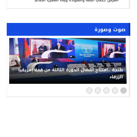
صوت وصورة
حملة “فخورون_بملكنا” تجتاح مواقع التواصل بالمغرب:
رد حضاري على حملات التشويش الإعلامي