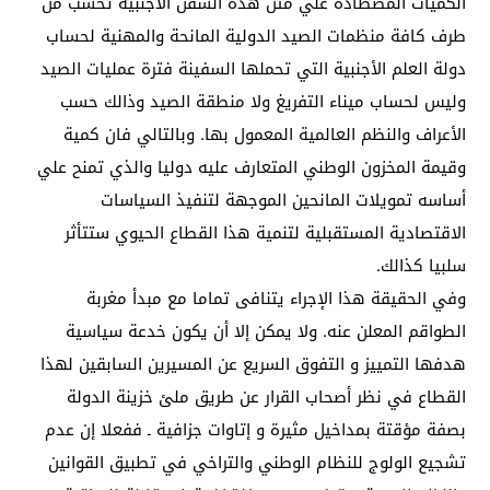
الكميات المصطادة علي متن هذه السفن الأجنبية تحسب من
طرف كافة منظمات الصيد الدولية المانحة والمهنية لحساب
دولة العلم الأجنبية التي تحملها السفينة فترة عمليات الصيد
وليس لحساب ميناء التفريغ ولا منطقة الصيد وذالك حسب
الأعراف والنظم العالمية المعمول بها. وبالتالي فان كمية
وقيمة المخزون الوطني المتعارف عليه دوليا والذي تمنح علي
أساسه تمويلات المانحين الموجهة لتنفيذ السياسات
الاقتصادية المستقبلية لتنمية هذا القطاع الحيوي ستتأثر
سلبيا كذالك.
وفي الحقيقة هذا الإجراء يتنافى تماما مع مبدأ مغربة
الطواقم المعلن عنه. ولا يمكن إلا أن يكون خدعة سياسية
هدفها التمييز و التفوق السريع عن المسيرين السابقين لهذا
القطاع في نظر أصحاب القرار عن طريق ملئ خزينة الدولة
بصفة مؤقتة بمداخيل مثيرة و إتاوات جزافية ـ ففعلا إن عدم
تشجيع الولوج للنظام الوطني والتراخي في تطبيق القوانين