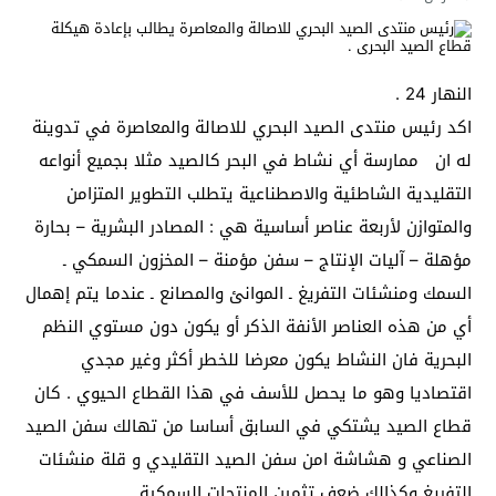
النهار 24 .
اكد رئيس منتدى الصيد البحري للاصالة والمعاصرة في تدوينة
له ان ممارسة أي نشاط في البحر كالصيد مثلا بجميع أنواعه
التقليدية الشاطئية والاصطناعية يتطلب التطوير المتزامن
والمتوازن لأربعة عناصر أساسية هي : المصادر البشرية – بحارة
مؤهلة – آليات الإنتاج – سفن مؤمنة – المخزون السمكي ـ
السمك ومنشئات التفريغ ـ الموانئ والمصانع ـ عندما يتم إهمال
أي من هذه العناصر الأنفة الذكر أو يكون دون مستوي النظم
البحرية فان النشاط يكون معرضا للخطر أكثر وغير مجدي
اقتصاديا وهو ما يحصل للأسف في هذا القطاع الحيوي . كان
قطاع الصيد يشتكي في السابق أساسا من تهالك سفن الصيد
الصناعي و هشاشة امن سفن الصيد التقليدي و قلة منشئات
التفريغ وكذالك ضعف تثمين المنتجات السمكية .