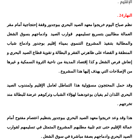
النهار24 .
نظم صباح اليوم خريجوا معهد الصيد البحري ببوجدور وقفة إحتجاجية أمام مقر
العمالة مطالبين بتسريع تسليمهم قوارب الصيد وادماجهم بسوق الشغل
والمطالبة بتنفيذ المشروع التنموي بميناء إقليم بوجدور وادماج شباب
المنطقة و القضاء على ظاهرتي الفقر و البطالة و تقوية قطاع الصيد البحري و
إنعاش فرص الشغل و كذا إقتصاد المدينة من ناحية الثروة السمكية و غيرها
من الإصلاحات ا
لتي يهذف إليها هذا المشروع .
وقد حمل المحتجون مسؤولية هذا التماطل لعامل الإقليم ولمندوب الصيد
البحري اللذان لم يفيان بوعودهما لهؤلاء الشباب وتركوهم عرضة للبطالة مند
تخرجهم .
هذا وقد وعد خريجوا معهد الصيد البحري ببوجدور بتنظيم اعتصام مفتوح أمام
عمالة الإقليم حتى تتم تلبية مطلبهم المشروع المتمثل في تسليمهم لقوارب
الصيد البحري وادماجهم بصفة مباشرة في سوق الشغل .