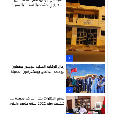
الشهراوي، كشخصية استثنائية مميزة
بفعلها وقيادتها
1
رجال الوقاية المدنية ببوجدور يحتفلون
بيومهم العالمي ويستعرضون الحصيلة.
2
موقع النهار24 يختار امباركة بوعيدة ….
شخصية سنة 2022 بجهة كلميم وادنون