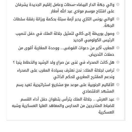
والي جهة الدار البيضاء–سطات وعامل إقليم الجديدة يشرفان
على افتتاح موسم مولاي عبد الله أمغار
الوالي يونس التازي يدبر أزمة سبتة بحكمة ورزانة رفقة سلطات
الجهة.
وصول بوريطة إلى كالي لتمثيل جلالة الملك في حفل تنصيب
الرئيس الكولومبي الجديد
المغرب أكبر من دعوات الفوضى… ووحدة المغاربة أقوى من
حملات التحريض.
هل كانت الصحراء في غنى عن صراع ولد الرشيد والخطاط ينجا ؟
ترامب لجلالة الملك: نحن نعترف بسيادة المغرب على الصحراء
وندعم المقترح المغربي للحكم الذاتي
الأقاليم الجنوبية على موعد مع مشاريع استراتيجية تعيد رسم
المشهد الاقتصادي
عيد العرش .. جلالة الملك يترأس بتطوان حفل أداء القسم
للضباط المتخرجين من المدارس والمعاهد العليا العسكرية وشبه
العسكرية