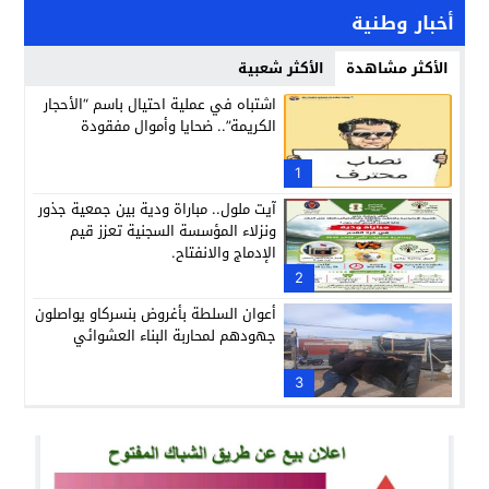
أخبار وطنية
الأكثر مشاهدة
الأكثر شعبية
اشتباه في عملية احتيال باسم “الأحجار
الكريمة”.. ضحايا وأموال مفقودة
1
آيت ملول.. مباراة ودية بين جمعية جذور
ونزلاء المؤسسة السجنية تعزز قيم
الإدماج والانفتاح.
2
أعوان السلطة بأغروض بنسركاو يواصلون
جهودهم لمحاربة البناء العشوائي
3