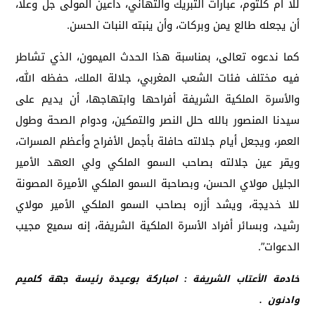
للا أم كلثوم، عبارات التبريك والتهاني، داعين المولى جل وعلا،
أن يجعله طالع يمن وبركات، وأن ينبته النبات الحسن.
كما ندعوه تعالى، بمناسبة هذا الحدث الميمون، الذي تشاطر
فيه مختلف فئات الشعب المغربي، جلالة الملك، حفظه الله،
والأسرة الملكية الشريفة أفراحها وابتهاجها، أن يديم على
سيدنا المنصور بالله حلل النصر والتمكين، ودوام الصحة وطول
العمر، ويجعل أيام جلالته حافلة بأجمل الأفراح وأعظم المسرات،
ويقر عين جلالته بصاحب السمو الملكي ولي العهد الأمير
الجليل مولاي الحسن، وبصاحبة السمو الملكي الأميرة المصونة
للا خديجة، ويشد أزره بصاحب السمو الملكي الأمير مولاي
رشيد، وبسائر أفراد الأسرة الملكية الشريفة، إنه سميع مجيب
الدعوات”.
خادمة الأعتاب الشريفة : امباركة بوعيدة رئيسة جهة كلميم
وادنون .