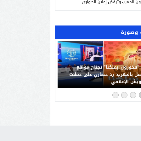
ون المغرب وترفض إعلان الطوارئ
وصورة
“فخورون_بملكنا” تجتاح مواقع
صل بالمغرب: رد حضاري على حملات
يش الإعلامي