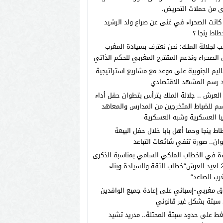
 من حملات التحريض.
انت الصحراء في غنى عن صراع ولد الرشيد
طاط ينجا ؟
ب لجلالة الملك: نحن نعترف بسيادة المغرب
الصحراء وندعم المقترح المغربي للحكم الذاتي
اليم الجنوبية على موعد مع مشاريع استراتيجية
 رسم المشهد الاقتصادي
العرش .. جلالة الملك يترأس بتطوان حفل أداء
م للضباط المتخرجين من المدارس والمعاهد
يا العسكرية وشبه العسكرية
اط ينجا وحما أهل بابا خلال حفل البيعة
ان.. صورة تنفي شائعات التباعد
ة في الخطاب الملكي السامي بمناسبة الذكرى
الـ27 لعيد العرش”خطاب الثقة والسيادة وبناء
رب الصاعد”
ق مغربي-إسباني على إعادة جميع الوافدين
سبتة بشكل غير قانوني
ط على حدود سبتة المحتلة.. مدريد تشيد