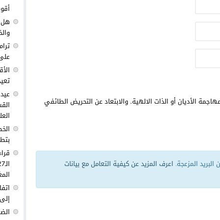
أقوى
هل ك
والخ
ترام
على 
الأق
تعيد
عيد 
هاجمة الأديان أو الذات الالهية. والابتعاد عن التحريض الطائفي
القس
العل
الخط
بتطو
قراء
البريد المزعجة.
اعرف المزيد عن كيفية التعامل مع بيانات
المغ
اتفا
إلى 
الضغ