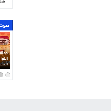
بتعا
صوت 
حملة 
التوا
التشو