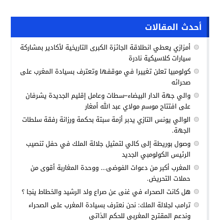
أحدث المقالات
أمزازي يعطي انطلاقة الجائزة الكبرى التاريخية لأكادير بمشاركة
سيارات كلاسيكية نادرة
كولومبيا تعلن تغييرا في موقفها وتعترف بسيادة المغرب على
صحرائه
والي جهة الدار البيضاء–سطات وعامل إقليم الجديدة يشرفان
على افتتاح موسم مولاي عبد الله أمغار
الوالي يونس التازي يدبر أزمة سبتة بحكمة ورزانة رفقة سلطات
الجهة.
وصول بوريطة إلى كالي لتمثيل جلالة الملك في حفل تنصيب
الرئيس الكولومبي الجديد
المغرب أكبر من دعوات الفوضى… ووحدة المغاربة أقوى من
حملات التحريض.
هل كانت الصحراء في غنى عن صراع ولد الرشيد والخطاط ينجا ؟
ترامب لجلالة الملك: نحن نعترف بسيادة المغرب على الصحراء
وندعم المقترح المغربي للحكم الذاتي