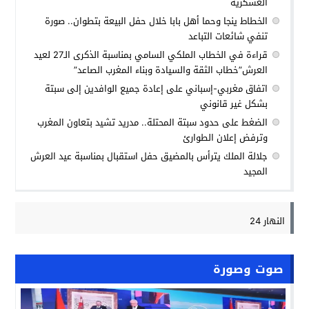
العسكرية
الخطاط ينجا وحما أهل بابا خلال حفل البيعة بتطوان.. صورة
تنفي شائعات التباعد
قراءة في الخطاب الملكي السامي بمناسبة الذكرى الـ27 لعيد
العرش”خطاب الثقة والسيادة وبناء المغرب الصاعد”
اتفاق مغربي-إسباني على إعادة جميع الوافدين إلى سبتة
بشكل غير قانوني
الضغط على حدود سبتة المحتلة.. مدريد تشيد بتعاون المغرب
وترفض إعلان الطوارئ
جلالة الملك يترأس بالمضيق حفل استقبال بمناسبة عيد العرش
المجيد
النهار 24
صوت وصورة