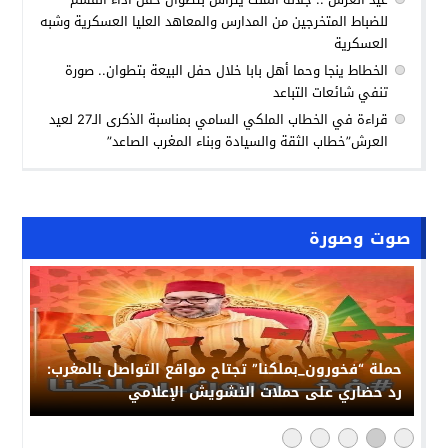
للضباط المتخرجين من المدارس والمعاهد العليا العسكرية وشبه
العسكرية
الخطاط ينجا وحما أهل بابا خلال حفل البيعة بتطوان.. صورة
تنفي شائعات التباعد
قراءة في الخطاب الملكي السامي بمناسبة الذكرى الـ27 لعيد
العرش”خطاب الثقة والسيادة وبناء المغرب الصاعد”
صوت وصورة
حملة “فخورون_بملكنا” تجتاح مواقع التواصل بالمغرب:
رد حضاري على حملات التشويش الإعلامي