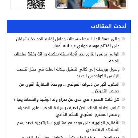
أحدث المقالات
والي جهة الدار البيضاء–سطات وعامل إقليم الجديدة يشرفان
على افتتاح موسم مولاي عبد الله أمغار
الوالي يونس التازي يدبر أزمة سبتة بحكمة ورزانة رفقة سلطات
الجهة.
وصول بوريطة إلى كالي لتمثيل جلالة الملك في حفل تنصيب
الرئيس الكولومبي الجديد
المغرب أكبر من دعوات الفوضى… ووحدة المغاربة أقوى من
حملات التحريض.
هل كانت الصحراء في غنى عن صراع ولد الرشيد والخطاط ينجا ؟
ترامب لجلالة الملك: نحن نعترف بسيادة المغرب على الصحراء
وندعم المقترح المغربي للحكم الذاتي
الأقاليم الجنوبية على موعد مع مشاريع استراتيجية تعيد رسم
المشهد الاقتصادي
عيد العرش .. جلالة الملك يترأس بتطوان حفل أداء القسم