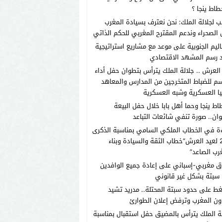
طاط ينجا ؟
ب لجلالة الملك: نحن نعترف بسيادة المغرب
الصحراء وندعم المقترح المغربي للحكم الذاتي
اليم الجنوبية على موعد مع مشاريع استراتيجية
 رسم المشهد الاقتصادي
العرش .. جلالة الملك يترأس بتطوان حفل أداء
م للضباط المتخرجين من المدارس والمعاهد
يا العسكرية وشبه العسكرية
اط ينجا وحما أهل بابا خلال حفل البيعة
ان.. صورة تنفي شائعات التباعد
ة في الخطاب الملكي السامي بمناسبة الذكرى
الـ27 لعيد العرش”خطاب الثقة والسيادة وبناء
رب الصاعد”
ق مغربي-إسباني على إعادة جميع الوافدين
سبتة بشكل غير قانوني
ط على حدود سبتة المحتلة.. مدريد تشيد
ون المغرب وترفض إعلان الطوارئ
ة الملك يترأس بالمضيق حفل استقبال بمناسبة