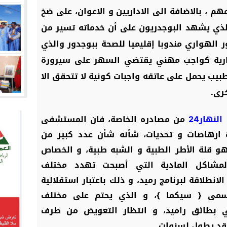
م ، بالاضافة الى الاداريين و الاعوان، على ضخ
ذي يشهد البوجدريون على أن خدماته تسير من
الهواري مندوبا إقليميا للصحة ببوجدور والذي
ارية كواجب مهني يقتضي السهر على سيرورة
بيب يحمل على عاتقه واجبات كونية لا تتحقق الا
رى.
النهار24
من مصادره الخاصة، فان المستشفى
ة ارهاصات و تحديات، شأنه شأن عدد كبير من
 قلة الأطر الطبية و الشبه طبية، و الخصاص
المشاكل المادية التي أصبحت تهدد مختلف
انطلاقة لبرنامج رميد، و ذلك باعتبار استقلالية
يسمى { سيكما }، و الذي يحتم على مختلف
ي بطائق راميد، و انتظار التعويض من طرف
 قد يطول لسنوات.