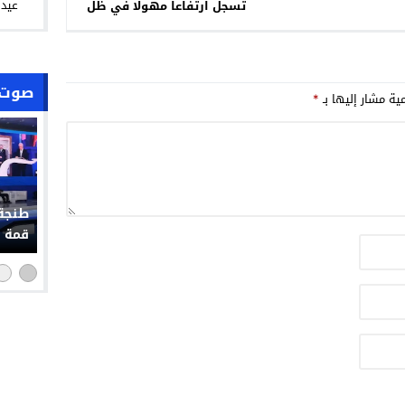
عيد 
تسجل ارتفاعا مهولا في ظل
غياب المراقبة .
صوت 
مية مشار إليها بـ
*
حملة 
التوا
التشو