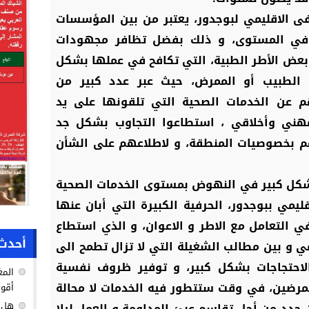
 الاقليمي لبوجدور، يعتبر من بين المؤسسات
 في المستوى، و ذلك بفضل تظافر مجهودات
بعض الأطر الطبية، التي تكافح في عملها بشكل
 الطبيب أو الممرض، حيث عبر عدد كبير من
م عن الخدمات الصحية التي تلقونها على يد
هني وأخلاقي ، استطاعوا التجاوب بشكل جد
هم بخصوصيات المنطقة، و لاطلاعهم على الشأن
بشكل كبير في النهوض بمستوى الخدمات الصحية
ي ببوجدور، الحرفية الكبيرة التي أبان عنها
ي التعامل مع الاطر و الاعوان، و الذي استطاع
أحدث 
ي و بين مطالب الشغيلة التي لا تزال تطمح الى
احتجاجات بشكل كبير، و توفير ظروف نفسية
المغ
لممرضين، في وقت ستتطور فيه الخدمات لا محالة
أقوى
هل ك
ن جدد من أجل تقاسم عبئ المداومة و العمل ليلا