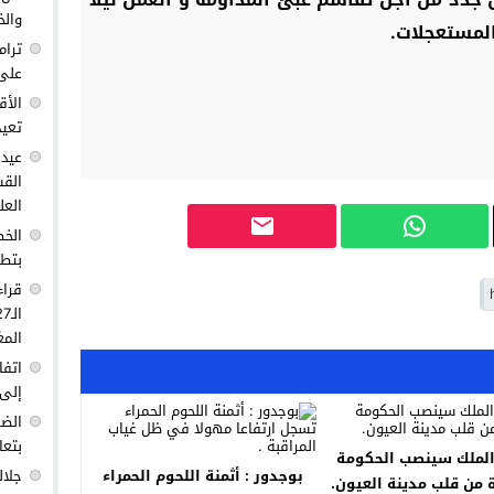
والخ
لمستعجلات.
ترام
على 
الأق
تعيد
عيد 
القس
العل
الخط
بتطو
قراء
المغ
اتفا
إلى 
الضغ
بتعا
الملك سينصب الحكومة
بوجدور : أثمنة اللحوم الحمراء
جلال
 من قلب مدينة العيون.