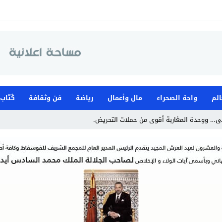
الم
واحة الصحراء
مال وأعمال
رياضة
فن وثقافة
كُتّاب
ى… ووحدة المغاربة أقوى من حملات التحريض.