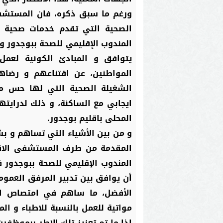
ورغم ما سبق ذكره، فان المستشفى
الصحية التي تقدم خدمات صحية
المندوب الإقليمي للصحة ببوجدور و
يتوافق و المبادئ الكونية لعمل
المواطنين، عن اقتناعهم و رضاه
الشغيلة الصحية التي لها حس م
ايجابي مع الساكنة، و ذلك لدرايت
المحلى باقليم بوجدور.
و من بين الأشياء التي تساهم و 
المقدمة من طرف المستشفى الاقليم
المندوب الإقليمي للصحة ببوجدور ف
أن يوافق بين تدبير المرفق العموم
الأفضل، ما ساهم في امتصاص ال
مواتية للعمل بالنسبة للاطباء و ا
اذا ما تم تعزيز تلك الاطر ببموظفي