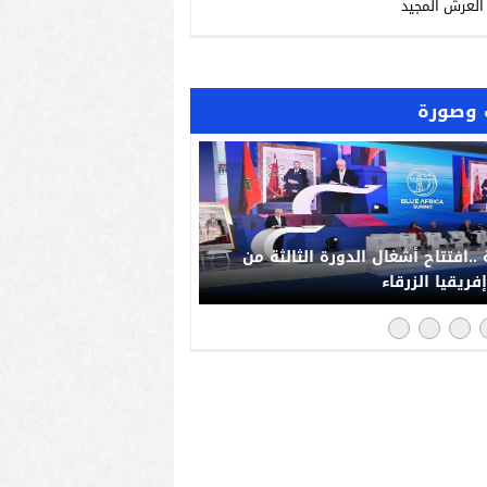
العرش المجيد
وصورة
“فخورون_بملكنا” تجتاح مواقع
صل بالمغرب: رد حضاري على حملات
يش الإعلامي