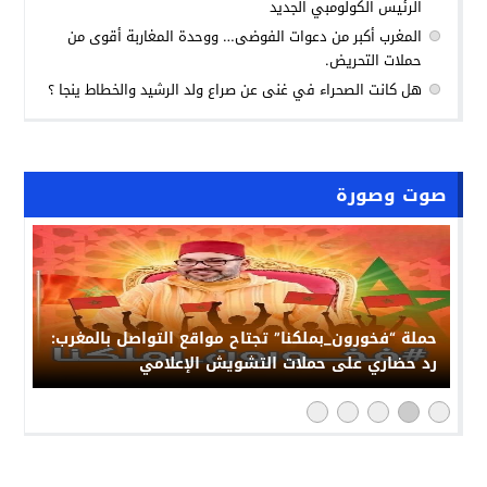
الرئيس الكولومبي الجديد
المغرب أكبر من دعوات الفوضى… ووحدة المغاربة أقوى من
حملات التحريض.
هل كانت الصحراء في غنى عن صراع ولد الرشيد والخطاط ينجا ؟
صوت وصورة
حملة “فخورون_بملكنا” تجتاح مواقع التواصل بالمغرب:
رد حضاري على حملات التشويش الإعلامي