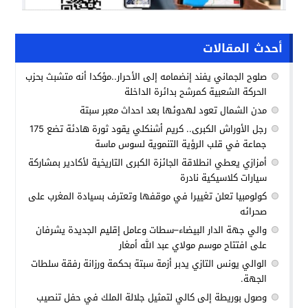
أحدث المقالات
صلوح الجماني يفند إنضمامه إلى الأحرار..مؤكدا أنه متشبث بحزب
الحركة الشعبية كمرشح بدائرة الداخلة
مدن الشمال تعود لهدوئها بعد احداث معبر سبتة
رجل الأوراش الكبرى.. كريم أشنكلي يقود ثورة هادئة تضع 175
جماعة في قلب الرؤية التنموية لسوس ماسة
أمزازي يعطي انطلاقة الجائزة الكبرى التاريخية لأكادير بمشاركة
سيارات كلاسيكية نادرة
كولومبيا تعلن تغييرا في موقفها وتعترف بسيادة المغرب على
صحرائه
والي جهة الدار البيضاء–سطات وعامل إقليم الجديدة يشرفان
على افتتاح موسم مولاي عبد الله أمغار
الوالي يونس التازي يدبر أزمة سبتة بحكمة ورزانة رفقة سلطات
الجهة.
وصول بوريطة إلى كالي لتمثيل جلالة الملك في حفل تنصيب