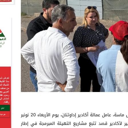
قام السيد سعيد أمزازي، والي جهة سوس ماسة، عامل عمالة أكادير إداوتنان، يوم الأربعاء 20 نونبر
بير لأكادير قصد تتبع مشاريع التهيئة المبرمجة في إطار