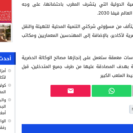
ضية الدولية التي يتشرف المغرب باحتضانها، على وجه
تألف من مسؤولي شركتي التنمية المحلية للتهيئة والنقل
ضرية لأكادير، بالإضافة إلى المهندسين المعماريين ومكاتب
سات معمقة ستعمل على إنجازها مصالح الوكالة الحضرية
أحدث 
قبلة بهدف المصادقة عليها من طرف جميع المتدخلين، قبل
أمزا
ط الملعب الكبير
لأكا
كولو
المغ
والي
الجد
أمغا
الوا
رفق