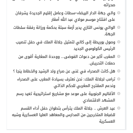
صحرائه
والي جهة الدار البيضاء–سطات وعامل إقليم الجديدة يشرفان
على افتتاح موسم مولاي عبد الله أمغار
الوالي يونس التازي يدبر أزمة سبتة بحكمة ورزانة رفقة سلطات
الجهة.
وصول بوريطة إلى كالي لتمثيل جلالة الملك في حفل تنصيب
الرئيس الكولومبي الجديد
المغرب أكبر من دعوات الفوضى… ووحدة المغاربة أقوى من
حملات التحريض.
هل كانت الصحراء في غنى عن صراع ولد الرشيد والخطاط ينجا ؟
ترامب لجلالة الملك: نحن نعترف بسيادة المغرب على الصحراء
وندعم المقترح المغربي للحكم الذاتي
الأقاليم الجنوبية على موعد مع مشاريع استراتيجية تعيد رسم
المشهد الاقتصادي
عيد العرش .. جلالة الملك يترأس بتطوان حفل أداء القسم
للضباط المتخرجين من المدارس والمعاهد العليا العسكرية وشبه
العسكرية