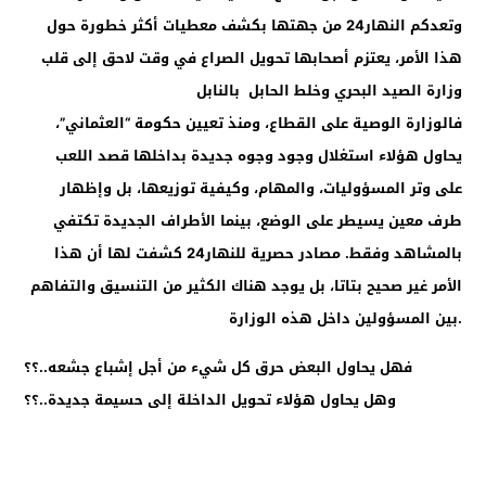
وتعدكم النهار24 من جهتها بكشف معطيات أكثر خطورة حول
هذا الأمر، يعتزم أصحابها تحويل الصراع في وقت لاحق إلى قلب
وزارة الصيد البحري وخلط الحابل بالنابل
فالوزارة الوصية على القطاع، ومنذ تعيين حكومة “العثماني”،
يحاول هؤلاء استغلال وجود وجوه جديدة بداخلها قصد اللعب
على وتر المسؤوليات، والمهام، وكيفية توزيعها، بل وإظهار
طرف معين يسيطر على الوضع، بينما الأطراف الجديدة تكتفي
بالمشاهد وفقط. مصادر حصرية للنهار24 كشفت لها أن هذا
الأمر غير صحيح بتاتا، بل يوجد هناك الكثير من التنسيق والتفاهم
بين المسؤولين داخل هذه الوزارة.
فهل يحاول البعض حرق كل شيء من أجل إشباع جشعه..؟؟
وهل يحاول هؤلاء تحويل الداخلة إلى حسيمة جديدة..؟؟