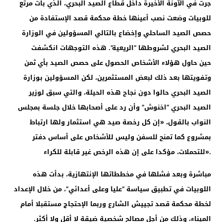
جرت في الآونة الأخيرة داخل قطاع الصيد البحري، الذي بات مرتع
للوبيات وضعت نصب أعينها خطة محكمة قصد الإستفادة من
حصص الصيد الساحلي وإخضاع بالتالي المسؤولين في الوزارة
الصيد البحري لشروطها “الريعية”. هذه التوجهات انكشفت
حين حاول هؤلاء الأشخاص الحصول على حصص الصيد بأي ثمن
وتفويتها بعد ذلك لبعض المستثمرين، لكن المسؤولين بوزارة
الصيد البحري حالوا دون نجاح هذه الحيلة، والتي سبق لوزير
الصيد البحري “اخنوش” وأن رد على أصحابها خلال جلسة بمجلس
النواب بالقول، «إن كل رخصة صيد هي استثمار ولها ارتباط
بمشروع كما تمنح للسفن وليس للأشخاص على أساس دفتر
للتحملات، مؤكدا على إن هذه الرخص غير قابلة للكراء».
مباشرة وبعد فشلها في مخططاتها الإنتهازية، بدأت هذه
اللوبيات في تطبيق سياسة “عليا وعلى أعدائي”، من خلال الإعداد
لخطة محكمة قصد تجييش الشارع وربما الإحتجاج مستقبلا أمام
الميناء، وذلك من أجل مصالح شخصية ضيقة لا أقل ولا أكثر.