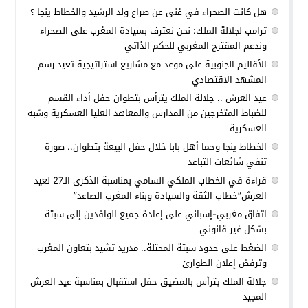
هل كانت الصحراء في غنى عن صراع ولد الرشيد والخطاط ينجا ؟
ترامب لجلالة الملك: نحن نعترف بسيادة المغرب على الصحراء
وندعم المقترح المغربي للحكم الذاتي
الأقاليم الجنوبية على موعد مع مشاريع استراتيجية تعيد رسم
المشهد الاقتصادي
عيد العرش .. جلالة الملك يترأس بتطوان حفل أداء القسم
للضباط المتخرجين من المدارس والمعاهد العليا العسكرية وشبه
العسكرية
الخطاط ينجا وحما أهل بابا خلال حفل البيعة بتطوان.. صورة
تنفي شائعات التباعد
قراءة في الخطاب الملكي السامي بمناسبة الذكرى الـ27 لعيد
العرش”خطاب الثقة والسيادة وبناء المغرب الصاعد”
اتفاق مغربي-إسباني على إعادة جميع الوافدين إلى سبتة
بشكل غير قانوني
الضغط على حدود سبتة المحتلة.. مدريد تشيد بتعاون المغرب
وترفض إعلان الطوارئ
جلالة الملك يترأس بالمضيق حفل استقبال بمناسبة عيد العرش
المجيد