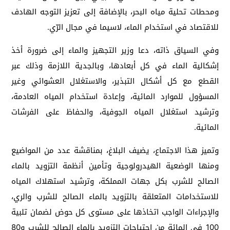
ومحطات تحلية مياه البحر، بالإضافة إلى تعزيز التوجه الهادف
للاقتصاد في استخدام الماء، لاسيما في مجال الرّي.
وفي السياق ذاته، دعا وزير التجهيز والماء إلى ضرورة أخذ
إشكالية الماء في كل أبعادها، وبالجدية اللازمة وذلك عبر
القطع مع كل أشكال التبذير، والاستغلال العشوائي وغير
المسؤول للموارد المائية، وإعادة استخدام المياه العادمة،
وترشيد استغلال المياه الجوفية، والحفاظ على الفرشات
المائية.
وتميز هذا الاجتماع، يضيف البلاغ، بمناقشة عدد من المواضيع
ومنها الوضعية الهيدرولوجية وتأمين أنظمة التزويد بالماء
الصالح للشرب بكل جهات المملكة، وترشيد استهلاك المياه
للاستخدامات المتعلقة بالتزويد بالماء الصالح للشرب والري،
والإجراءات الواجب اتخاذها على مستوى كل حوض لضمان تلبية
100 في المائة من احتياجات التزويد بالماء الصالح للشرب و80