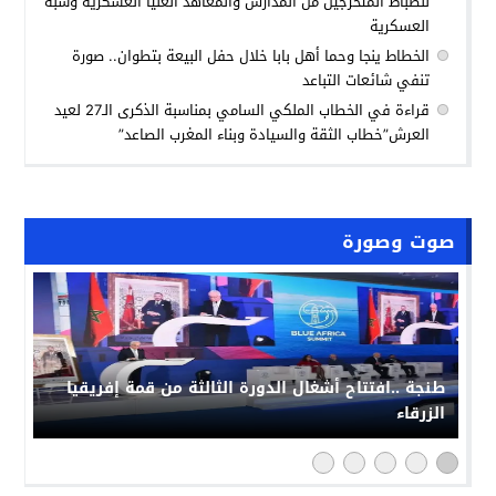
للضباط المتخرجين من المدارس والمعاهد العليا العسكرية وشبه
العسكرية
الخطاط ينجا وحما أهل بابا خلال حفل البيعة بتطوان.. صورة
تنفي شائعات التباعد
قراءة في الخطاب الملكي السامي بمناسبة الذكرى الـ27 لعيد
العرش”خطاب الثقة والسيادة وبناء المغرب الصاعد”
صوت وصورة
طنجة ..افتتاح أشغال الدورة الثالثة من قمة إفريقيا
الزرقاء