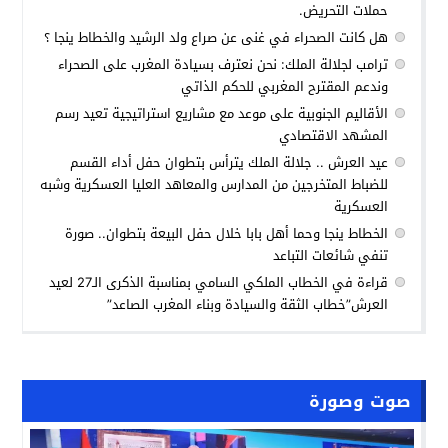
حملات التحريض.
هل كانت الصحراء في غنى عن صراع ولد الرشيد والخطاط ينجا ؟
ترامب لجلالة الملك: نحن نعترف بسيادة المغرب على الصحراء
وندعم المقترح المغربي للحكم الذاتي
الأقاليم الجنوبية على موعد مع مشاريع استراتيجية تعيد رسم
المشهد الاقتصادي
عيد العرش .. جلالة الملك يترأس بتطوان حفل أداء القسم
للضباط المتخرجين من المدارس والمعاهد العليا العسكرية وشبه
العسكرية
الخطاط ينجا وحما أهل بابا خلال حفل البيعة بتطوان.. صورة
تنفي شائعات التباعد
قراءة في الخطاب الملكي السامي بمناسبة الذكرى الـ27 لعيد
العرش”خطاب الثقة والسيادة وبناء المغرب الصاعد”
صوت وصورة