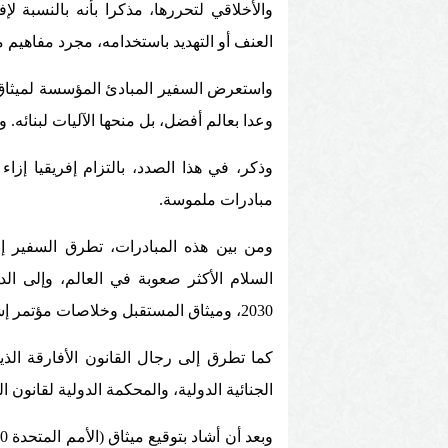
والأخلاقي لتحررها، مذكرا بأنه بالنسبة لإف
العنف أو التهديد باستخدامه، مجرد مفاهيم 
واستعرض السفير المبادئ المؤسسة لميثاق ال
وعدا بعالم أفضل، بل منحها الآليات لبنائه. وبعد مرور 81 عاما، نظل عازمين
وذكر، في هذا الصدد، بالتزام إفريقيا إزاء
مبادرات ملموسة.
ومن بين هذه المبادرات، تطرق السفير إ
السلام الأكثر صعوبة في العالم، وإلى الد
2030، وميثاق المستقبل وخلاصات مؤتمر إشبيلية حول تمويل التنمية.
كما تطرق إلى رجال القانون الأفارقة الذ
الجنائية الدولية، والمحكمة الدولية لقانون ال