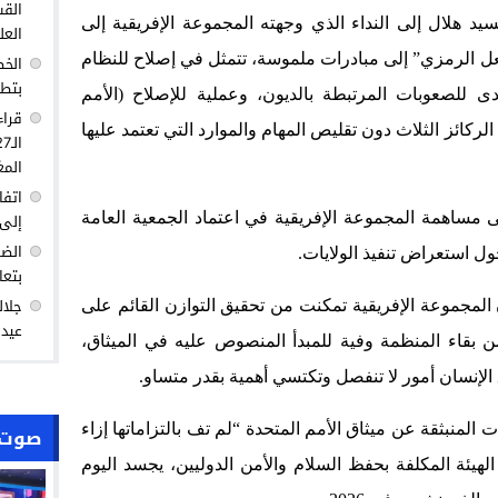
القس
سيد هلال إلى النداء الذي وجهته المجموعة الإفريقية إلى
العل
فعل الرمزي” إلى مبادرات ملموسة، تتمثل في إصلاح للنظام
الخط
بتطو
ى للصعوبات المرتبطة بالديون، وعملية للإصلاح (الأمم
قراء
خدمة الركائز الثلاث دون تقليص المهام والموارد التي تعتمد عليها
المغ
اتفا
إلى 
مساهمة المجموعة الإفريقية في اعتماد الجمعية العامة
الضغ
ل استعراض تنفيذ الولايات.
بتعا
جلال
المجموعة الإفريقية تمكنت من تحقيق التوازن القائم على
عيد 
ضمن بقاء المنظمة وفية للمبدأ المنصوص عليه في الميثاق،
الإنسان أمور لا تنفصل وتكتسي أهمية بقدر متساو.
لمنبثقة عن ميثاق الأمم المتحدة “لم تف بالتزاماتها إزاء
صوت 
لهيئة المكلفة بحفظ السلام والأمن الدوليين، يجسد اليوم