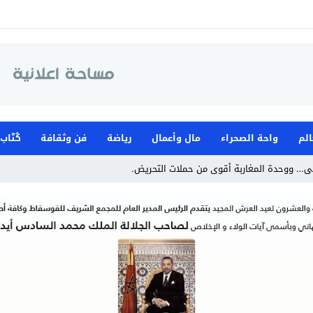
الم
واحة الصحراء
مال وأعمال
رياضة
فن وثقافة
كُتّاب
ى… ووحدة المغاربة أقوى من حملات التحريض.