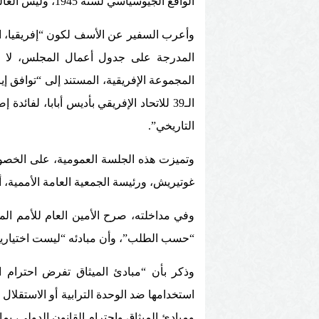
الواقع الجيوسياسي لسنة 1945، وليس العالم الذي نشهده في 2026.
وأعرب السفير عن الأسف لكون “إفريقيا، ا
المدرجة على جدول أعمال المجلس، لا ت
المجموعة الإفريقية، المستند إلى “توافق إ
الـ39 للاتحاد الإفريقي بأديس أبابا، لف
التاريخي”.
وتميزت هذه الجلسة العمومية، على الخصوص
غوتيريش، ورئيسة الجمعية العامة الأممية، أنا
وفي مداخلته، صرح الأمين العام للأمم المتح
“حسب الطلب”، وأن مبادئه “ليست اختيارية 
وذكر بأن “مبادئ الميثاق تفرض احترام ال
استخدامها ضد الوحدة الترابية أو الاستقل
ومبادئ الميثاق واحترام القانون الدولي، بما