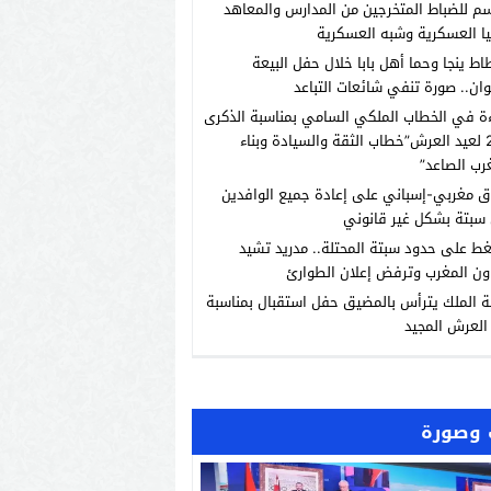
م للضباط المتخرجين من المدارس والمعاهد
يا العسكرية وشبه العسكرية
اط ينجا وحما أهل بابا خلال حفل البيعة
ان.. صورة تنفي شائعات التباعد
ة في الخطاب الملكي السامي بمناسبة الذكرى
الـ27 لعيد العرش”خطاب الثقة والسيادة وبناء
رب الصاعد”
ق مغربي-إسباني على إعادة جميع الوافدين
سبتة بشكل غير قانوني
ط على حدود سبتة المحتلة.. مدريد تشيد
ون المغرب وترفض إعلان الطوارئ
ة الملك يترأس بالمضيق حفل استقبال بمناسبة
العرش المجيد
وصورة