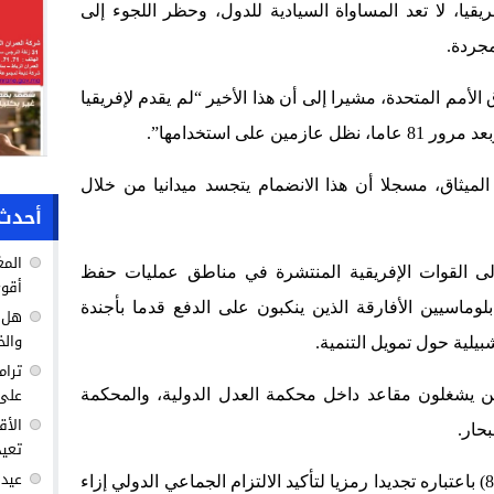
ريقيا، لا تعد المساواة السيادية للدول، وحظر اللجوء إلى
مجردة.
أمم المتحدة، مشيرا إلى أن هذا الأخير “لم يقدم لإفريقيا
 على استخدامها”.
 الميثاق، مسجلا أن هذا الانضمام يتجسد ميدانيا من خلال
أحدث 
المغ
لى القوات الإفريقية المنتشرة في مناطق عمليات حفظ
أقوى
بلوماسيين الأفارقة الذين ينكبون على الدفع قدما بأجندة
هل ك
والخ
ترام
على 
ين يشغلون مقاعد داخل محكمة العدل الدولية، والمحكمة
الأق
بحار.
تعيد
عيد 
وبعد أن أشاد بتوقيع ميثاق (الأمم المتحدة 80) باعتباره تجديدا رمزيا لتأكيد الالتزام الجماعي الدولي إزاء