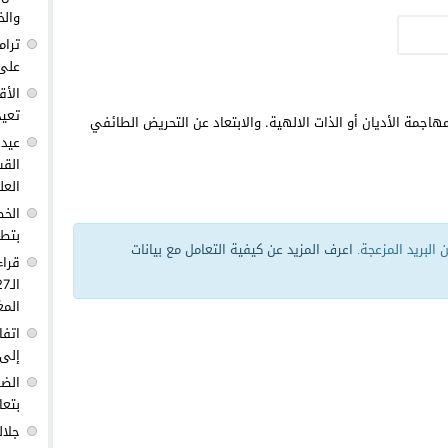
والخ
ترام
على 
الأق
تعيد
هاجمة الأديان أو الذات الالهية. والابتعاد عن التحريض الطائفي
عيد 
القس
العل
الخط
بتطو
البريد المزعجة.
اعرف المزيد عن كيفية التعامل مع بيانات
قراء
المغ
اتفا
إلى 
الضغ
بتعا
جلال