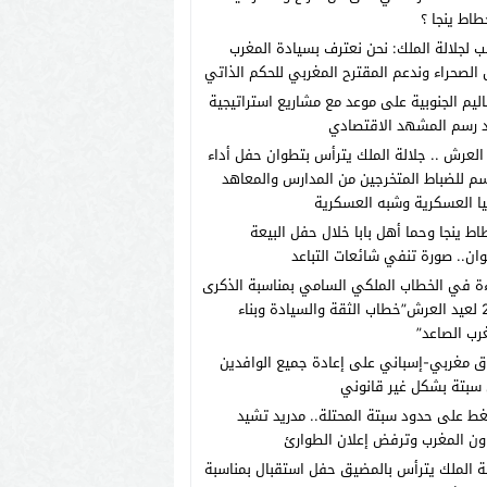
طاط ينجا ؟
ب لجلالة الملك: نحن نعترف بسيادة المغرب
الصحراء وندعم المقترح المغربي للحكم الذاتي
اليم الجنوبية على موعد مع مشاريع استراتيجية
 رسم المشهد الاقتصادي
العرش .. جلالة الملك يترأس بتطوان حفل أداء
م للضباط المتخرجين من المدارس والمعاهد
يا العسكرية وشبه العسكرية
اط ينجا وحما أهل بابا خلال حفل البيعة
ان.. صورة تنفي شائعات التباعد
ة في الخطاب الملكي السامي بمناسبة الذكرى
الـ27 لعيد العرش”خطاب الثقة والسيادة وبناء
رب الصاعد”
ق مغربي-إسباني على إعادة جميع الوافدين
سبتة بشكل غير قانوني
ط على حدود سبتة المحتلة.. مدريد تشيد
ون المغرب وترفض إعلان الطوارئ
ة الملك يترأس بالمضيق حفل استقبال بمناسبة