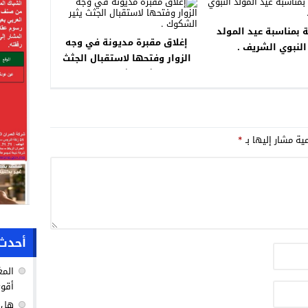
 بمناسبة عيد المولد
إغلاق مقبرة مديونة في وجه
النبوي الشريف .
الزوار وفتحها لاستقبال الجثث
يثير الشكوك .
مية مشار إليها بـ
*
أحدث 
المغ
أقوى
هل ك