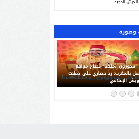
العرش المجيد
وصورة
“فخورون_بملكنا” تجتاح مواقع
صل بالمغرب: رد حضاري على حملات
يش الإعلامي