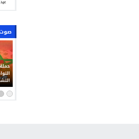
عيد 
صوت 
حملة 
التوا
التشو