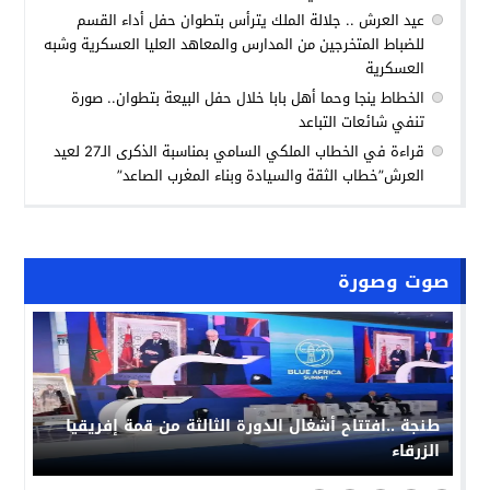
عيد العرش .. جلالة الملك يترأس بتطوان حفل أداء القسم
للضباط المتخرجين من المدارس والمعاهد العليا العسكرية وشبه
العسكرية
الخطاط ينجا وحما أهل بابا خلال حفل البيعة بتطوان.. صورة
تنفي شائعات التباعد
قراءة في الخطاب الملكي السامي بمناسبة الذكرى الـ27 لعيد
العرش”خطاب الثقة والسيادة وبناء المغرب الصاعد”
صوت وصورة
طنجة ..افتتاح أشغال الدورة الثالثة من قمة إفريقيا
الزرقاء