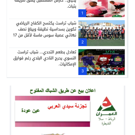
يحيى.. حارس المستقبل يشق طريقه
بثبات.
1
شباب تراست يكتسح الكفاح الرياضي
تكوين بسداسية نظيفة ويبلغ نصف
نهائي عصبة سوس ماسة لأقل من 17
سنة وسط أحداث مثيرة للجدل.
2
تعادل بطعم التحدي… شباب تراست
النسوي يحرج النادي البلدي رغم فوارق
الإمكانيات.
3