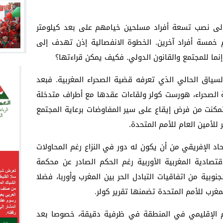
 إلى نصب تسعة أفراد مسلحين خيامهم على بعد كيلومتر
 خمسة أفراد آخرين. الخطوة الانفصالية إذن تهدف إلى
نما للمجتمع والقانون الدولي. فكيف يمكن قراءتها؟
لسياق الحالي الذي تعرفه قضية الصحراء المغربية. فبعد
الصحراء، هورست كولر ولقاءات عقدها مع أطراف متدخلة
 تمكنت من فرض إيقاع على سير المفاوضات برعاية المجتمع
للأمين العام للأمم المتحدة.
اد الإفريقي من أن يكون له دور في النزاع رغم المحاولات
لاقتصادية المغربية الأوربية رغم الحكم الصادر عن محكمة
جنوبية من اتفاقيات التبادل الحر بين المغرب وأوربا، فضلا
رب للأمم المتحدة تضمنها تقرير كولر.
م الإقليمي في المنطقة في ظرفية دقيقة، خصوصا بعد