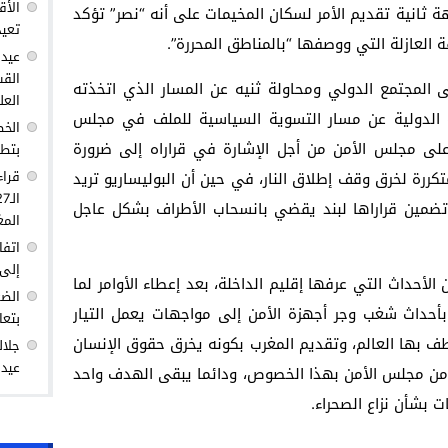
الأق
ثانية تقديم الأمر لسكان المخيمات على أنه “نصر” تؤكد
تعيد
 العازلة التي ووصفها “بالمناطق المحررة”.
عيد 
القس
المجتمع الدولي ومحاولة ثنيه عن المسار الذي اتخذته
العل
ة الدولية عن مسار التسوية السياسية للملف في مجلس
الخط
لى مجلس الأمن من أجل الإشارة في قراراه إلى ضرورة
بتطو
قراء
كررة لخرق وقف إطلاق النار، في حين أن البوليساريو تريد
تضمين قراراها لبند يقضي بانسحاب الأطراف بشكل عاجل
المغ
اتفا
إلى 
الأحداث التي عرفها إقليم الداخلة، بعد إعطاء الأوامر لما
الضغ
أحداث شغب وجر أجهزة الأمن إلى مواجهات يعمل التيار
بتعا
بها العالم، وتقديم المغرب بكونه يخرق حقوق الإنسان
جلال
عيد 
 من مجلس الأمن بهذا الخصوص، ودائما يبقى الهدف واحد
 بشأن نزاع الصحراء.