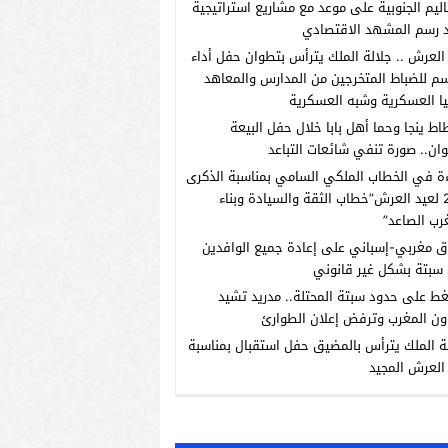
اليم الجنوبية على موعد مع مشاريع استراتيجية
 رسم المشهد الاقتصادي
العرش .. جلالة الملك يترأس بتطوان حفل أداء
م للضباط المتخرجين من المدارس والمعاهد
يا العسكرية وشبه العسكرية
اط ينجا وحما أهل بابا خلال حفل البيعة
ان.. صورة تنفي شائعات التباعد
ة في الخطاب الملكي السامي بمناسبة الذكرى
الـ27 لعيد العرش”خطاب الثقة والسيادة وبناء
رب الصاعد”
ق مغربي-إسباني على إعادة جميع الوافدين
سبتة بشكل غير قانوني
ط على حدود سبتة المحتلة.. مدريد تشيد
ون المغرب وترفض إعلان الطوارئ
ة الملك يترأس بالمضيق حفل استقبال بمناسبة
العرش المجيد