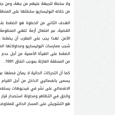
ولا سلطة للجبهة عليهم من جهة، ومن جهة 
من خلاله البوليساريو سلطتها على المنطقة
الهدف الثاني من الخطوة هو الضغط على 
القضية، عبر افتعال أزمة تلهي المنظوم
الأمن. لهذا يجب على المغرب أن يضغط ع
شجب ممارسات البوليساريو ومحاولاتها المت
الضغط على الهيأة الأممية من أجل عدم 
من المنطقة العازلة بموجب اتفاق 1991.
كما أن التحركات الحالية لا يمكن فصلها عن 
يسمى بانفصاليي الداخل من أجل القيام ب
الانفصالي على نشر في فيديوهات يستعطف 
والحق في التظاهر ومحاولة استصدار قرار
هو التشويش على المسار الحالي للمفاوضات