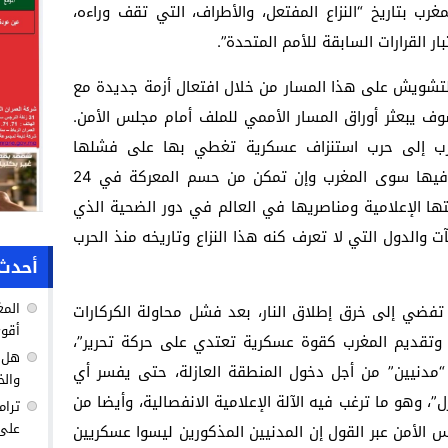
رب بتاريخ “النزاع المفتعل، والأطراف، التي تقف وراءه،
ار القرارات السابقة للأمم المتحدة”.
لتشويش على هذا المسار من خلال افتعال أزمة جديدة مع
 يبعثر أوراق المسار الأممي للملف أمام مجلس الأمن.
غرب إلى حرب استنزاف عسكرية تغطي بها على فشلها
الدبلوماسي، وهي حرب لن يكون الخاسر فيها سوى المغرب وإن تمكن من حسم المعركة في 24
ا الإعلامية ومناصريها في العالم في دور الضحية الذي
 والدول التي لا تعرف كنه هذا النزاع وتاريخه منذ الحرب
أحدث 
المغ
تفضي إلى خرق إطلاق النار، بعد فشل محاولة الكركارات
أقوى
 وتقديم المغرب كقوة عسكرية تعتدي على حركة تحرير”،
هل ك
“مدنيين” من أجل دخول المنطقة العازلة، حتى يفسر أي
والخ
، وهو ما ترغب فيه الآلة الإعلامية الانفصالية، وأيضا من
ترام
على 
الأمن عبر القول إن المدنيين المذكورين ليسوا عسكريين