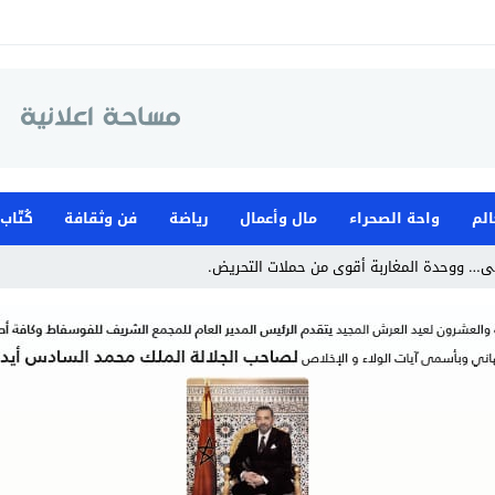
الم
واحة الصحراء
مال وأعمال
رياضة
فن وثقافة
كُتّاب
ى… ووحدة المغاربة أقوى من حملات التحريض.