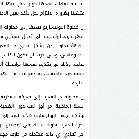
سلسلة لقاءات عقدها كولر، ذكر فيها المغ
متشبثا بضرورة الالتزام بحل يأخذ بعين الاعتب
إن خطوة البوليساريو تهدف إلى محاولة ا
المغرب ومحاولة جره إلى تدخل عسكري سوف
الجبهة تحاول إذن بشكل صريح جر الم
ساعة، وذلك عبر تقديم نفسها بواسطة آلته
تتقنه جيدا واكتسبت به دعم عدد من الهيآت
الباردة.
إن محاولة جر المغرب إلى معركة عسكرية 
السنة الماضية، من أجل لعب دور “الضحية
يؤكده لجوء البوليساريو هذه المرة إلى 
تحرك للمغرب بكونه اعتداء على “مدنيين عزل”
أجل تفادي أي إدانة محتملة من طرف مجلس 