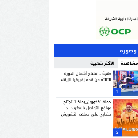
وصورة
 مشاهدة
الأكثر شعبية
طنجة ..افتتاح أشغال الدورة
الثالثة من قمة إفريقيا الزرقاء
1
حملة “فخورون_بملكنا” تجتاح
مواقع التواصل بالمغرب: رد
حضاري على حملات التشويش
الإعلامي
2