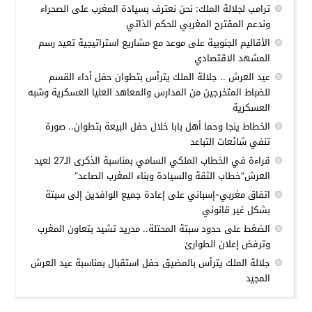
ترامب لجلالة الملك: نحن نعترف بسيادة المغرب على الصحراء
وندعم المقترح المغربي للحكم الذاتي
الأقاليم الجنوبية على موعد مع مشاريع استراتيجية تعيد رسم
المشهد الاقتصادي
عيد العرش .. جلالة الملك يترأس بتطوان حفل أداء القسم
للضباط المتخرجين من المدارس والمعاهد العليا العسكرية وشبه
العسكرية
الخطاط ينجا وحما أهل بابا خلال حفل البيعة بتطوان.. صورة
تنفي شائعات التباعد
قراءة في الخطاب الملكي السامي بمناسبة الذكرى الـ27 لعيد
العرش”خطاب الثقة والسيادة وبناء المغرب الصاعد”
اتفاق مغربي-إسباني على إعادة جميع الوافدين إلى سبتة
بشكل غير قانوني
الضغط على حدود سبتة المحتلة.. مدريد تشيد بتعاون المغرب
وترفض إعلان الطوارئ
جلالة الملك يترأس بالمضيق حفل استقبال بمناسبة عيد العرش
المجيد