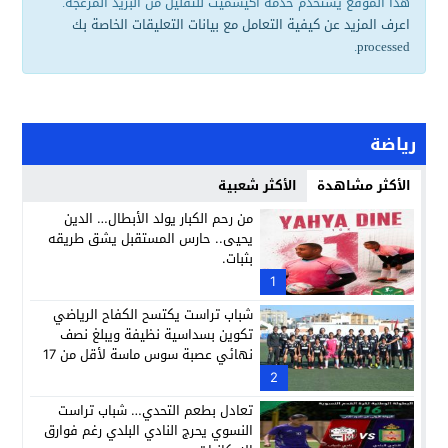
هذا الموقع يستخدم خدمة أكيسميت للتقليل من البريد المزعجة.
اعرف المزيد عن كيفية التعامل مع بيانات التعليقات الخاصة بك
.
processed
رياضة
الأكثر مشاهدة
الأكثر شعبية
من رحم الكبار يولد الأبطال… الدين
يحيى.. حارس المستقبل يشق طريقه
بثبات.
1
شباب تراست يكتسح الكفاح الرياضي
تكوين بسداسية نظيفة ويبلغ نصف
نهائي عصبة سوس ماسة لأقل من 17
سنة وسط أحداث مثيرة للجدل.
2
تعادل بطعم التحدي… شباب تراست
النسوي يحرج النادي البلدي رغم فوارق