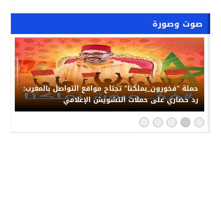
صوت وصورة
حملة “فخورون_بملكنا” تجتاح مواقع التواصل بالمغرب:
رد حضاري على حملات التشويش الإعلامي